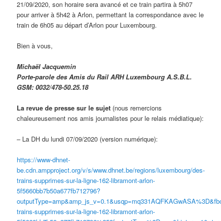
21/09/2020, son horaire sera avancé et ce train partira à 5h07
pour arriver à 5h42 à Arlon, permettant la correspondance avec le
train de 6h05 au départ d’Arlon pour Luxembourg.
Bien à vous,
Michaël Jacquemin
Porte-parole des Amis du Rail ARH Luxembourg A.S.B.L.
GSM: 0032/478-50.25.18
La revue de presse sur le sujet
(nous remercions
chaleureusement nos amis journalistes pour le relais médiatique):
– La DH du lundi 07/09/2020 (version numérique):
https://www-dhnet-
be.cdn.ampproject.org/v/s/www.dhnet.be/regions/luxembourg/des-
trains-supprimes-sur-la-ligne-162-libramont-arlon-
5f5660bb7b50a677fb712796?
outputType=amp&amp_js_v=0.1&usqp=mq331AQFKAGwASA%3D&fbclid
trains-supprimes-sur-la-ligne-162-libramont-arlon-