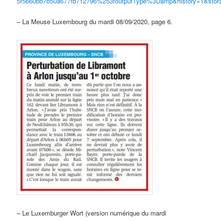
5f5660bb7b50a677fb712796%253foutputType%3Damp&history=1&stora
– La Meuse Luxembourg du mardi 08/09/2020, page 6.
– Le Luxemburger Wort (version numérique du mardi