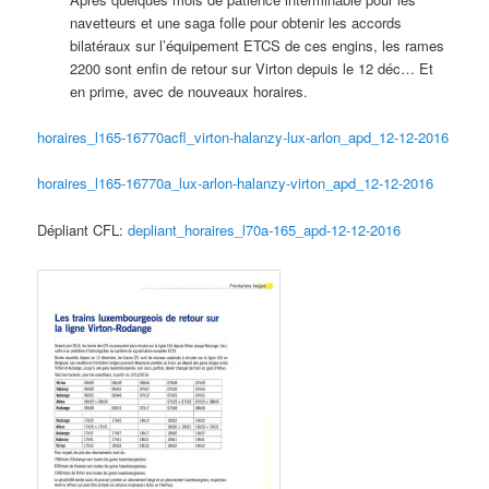
navetteurs et une saga folle pour obtenir les accords
bilatéraux sur l’équipement ETCS de ces engins, les rames
2200 sont enfin de retour sur Virton depuis le 12 déc… Et
en prime, avec de nouveaux horaires.
horaires_l165-16770acfl_virton-halanzy-lux-arlon_apd_12-12-2016
horaires_l165-16770a_lux-arlon-halanzy-virton_apd_12-12-2016
Dépliant CFL:
depliant_horaires_l70a-165_apd-12-12-2016