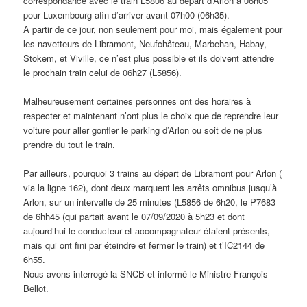
correspondance avec le train L5806 au départ d’Arlon à 06h05
pour Luxembourg afin d’arriver avant 07h00 (06h35).
A partir de ce jour, non seulement pour moi, mais également pour
les navetteurs de Libramont, Neufchâteau, Marbehan, Habay,
Stokem, et Viville, ce n’est plus possible et ils doivent attendre
le prochain train celui de 06h27 (L5856).
Malheureusement certaines personnes ont des horaires à
respecter et maintenant n’ont plus le choix que de reprendre leur
voiture pour aller gonfler le parking d’Arlon ou soit de ne plus
prendre du tout le train.
Par ailleurs, pourquoi 3 trains au départ de Libramont pour Arlon (
via la ligne 162), dont deux marquent les arrêts omnibus jusqu’à
Arlon, sur un intervalle de 25 minutes (L5856 de 6h20, le P7683
de 6hh45 (qui partait avant le 07/09/2020 à 5h23 et dont
aujourd’hui le conducteur et accompagnateur étaient présents,
mais qui ont fini par éteindre et fermer le train) et t’IC2144 de
6h55.
Nous avons interrogé la SNCB et informé le Ministre François
Bellot.