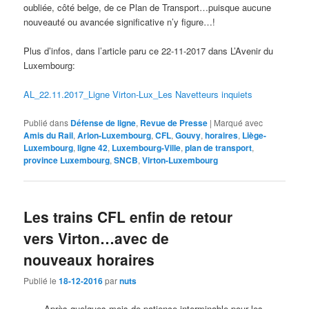
oubliée, côté belge, de ce Plan de Transport…puisque aucune
nouveauté ou avancée significative n’y figure…!
Plus d’infos, dans l’article paru ce 22-11-2017 dans L’Avenir du
Luxembourg:
AL_22.11.2017_Ligne Virton-Lux_Les Navetteurs inquiets
Publié dans
Défense de ligne
,
Revue de Presse
|
Marqué avec
Amis du Rail
,
Arlon-Luxembourg
,
CFL
,
Gouvy
,
horaires
,
Liège-
Luxembourg
,
ligne 42
,
Luxembourg-Ville
,
plan de transport
,
province Luxembourg
,
SNCB
,
Virton-Luxembourg
Les trains CFL enfin de retour
vers Virton…avec de
nouveaux horaires
Publié le
18-12-2016
par
nuts
Après quelques mois de patience interminable pour les