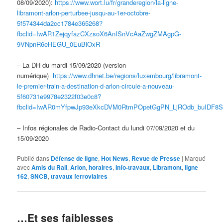
08/09/2020):
https://www.wort.lu/fr/granderegion/la-ligne-
libramont-arlon-perturbee-jusqu-au-1er-octobre-
5f574344da2cc1784e365268?
fbclid=IwAR1ZejqyfazCXzsoX6AnISnVcAaZwgZMAgpG-
9VNpnR6eHEGU_0EuBiOxR
– La DH du mardi 15/09/2020 (version
numérique)
https://www.dhnet.be/regions/luxembourg/libramont-
le-premier-train-a-destination-d-arlon-circule-a-nouveau-
5f60731e9978e2322f03e0c8?
fbclid=IwAR0mYfpwJp93eXkcDVM0RtmPOpetGgPN_LjROdb_buIDF8S
– Infos régionales de Radio-Contact du lundi 07/09/2020 et du
15/09/2020
Publié dans
Défense de ligne
,
Hot News
,
Revue de Presse
|
Marqué
avec
Amis du Rail
,
Arlon
,
horaires
,
Info-travaux
,
Libramont
,
ligne
162
,
SNCB
,
travaux ferroviaires
…Et ses faiblesses