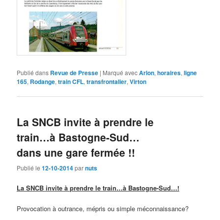
Publié dans
Revue de Presse
|
Marqué avec
Arlon
,
horaires
,
ligne
165
,
Rodange
,
train CFL
,
transfrontalier
,
Virton
La SNCB invite à prendre le
train…à Bastogne-Sud…
dans une gare fermée !!
Publié le
12-10-2014
par
nuts
La SNCB invite à prendre le train…à Bastogne-Sud…!
Provocation à outrance, mépris ou simple méconnaissance?