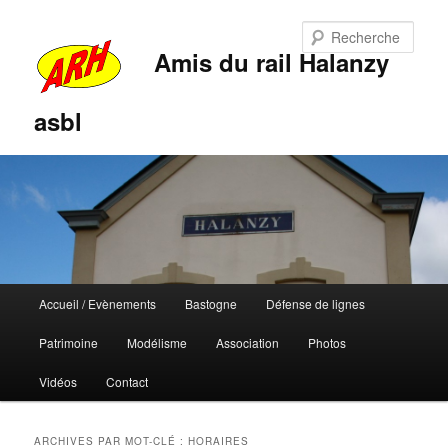
Rech
Amis du rail Halanzy
asbl
Menu
Accueil / Evènements
Bastogne
Défense de lignes
Aller
Aller
principal
Patrimoine
Modélisme
Association
Photos
au
au
Vidéos
Contact
contenu
contenu
principal
secondaire
ARCHIVES PAR MOT-CLÉ :
HORAIRES