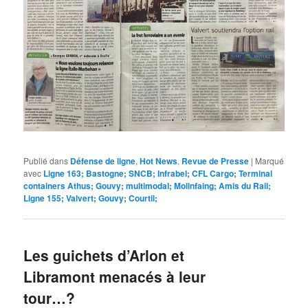
Publié dans
Défense de ligne
,
Hot News
,
Revue de Presse
|
Marqué
avec
Ligne 163; Bastogne; SNCB; Infrabel; CFL Cargo; Terminal
containers Athus; Gouvy; multimodal; Molinfaing; Amis du Rail;
Ligne 155; Valvert; Gouvy; Courtil;
Les guichets d’Arlon et
Libramont menacés à leur
tour…?