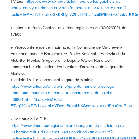
TV-Lux:
https://www.tvlux.be/article/info/sncb-les-guichets-de-
bertrix-gouvy-marbehan-et-virton-fermeront-en-2021_36751.html?
fbclid=IwAR277FxfcBxr3X9RHyTA2FyH2tf_J4poi9Pt96SzG1vdATlOC
+ Infos sur Radio-Contact aux infos régionales du 02/02/2021 de
17h00.
+ Vidéoconférence ce matin avec la Commune de Marche-en-
Famenne, avec le Bourgmestre, André Bouchat, l’Echevin de la
Mobilité, Nicolas Grégoire et le Député Wallon René Collin,
concernant la diminution des horaires d’ouverture de la gare de
Marloie.
+ article TV-Lux concernant la gare de Marloie:
https://www.tvlux.be/article/info/gare-de-marloie-le-college-
communal-marchois-dit-non-a-un-horaire-reduit-du-guichet-
_36851.html?fbclid=IwAR2st-
ETvqMGn1PZ2L3lp_hLqVDvdnBr3mhhXSec0wIxiA17dPo9GxJPIbw
+ lien article La DH:
https://www.dhnet.be/regions/luxembourg/gare-de-marloie-non-a-
un-horaire-reduit-du-guichet-60265eb9d8ad5809d07b77ff?
fbclid=IwAR1v3TBrmm_wXgUqGlGbou7mz8f9HdgGlUsBDbUto81169L-