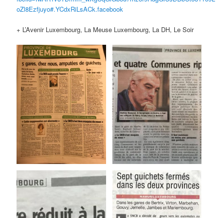
oZl8Ezfjuyo#.YCdxRiLsACk.facebook
+ L’Avenir Luxembourg, La Meuse Luxembourg, La DH, Le Soir