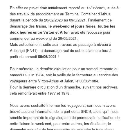
En effet ce projet était initialement reporté au 15/05/2021, suite à
des travaux de raccordement au Terminal Container d’Athus,
durant la période du 20/02/2020 au 09/5/2021. Finalement ce
démarrage des
trains, le week-end et jours fériés, toutes les
deux heures entre Virton et Arlon
avait été repoussé pour
commencer au week-end du 29/05/2021.
Mais actuellement, suite aux travaux au passage à niveau à
Aubange (PN41), le démarrage réel de cette liaison se fera à
partir du samedi
05/06/2021
!
Pour mémoire, la dernière circulation pour un samedi remonte au
samedi 02 juin 1984, soit la veille de la fermeture au service des
voyageurs entre Virton-Athus et Arlon, le 03/06/1984.
Pour la dernière circulation d’un dimanche, suivant nos archives,
cela remonterait entre 1977 et 1978.
Nous avons souhaité informer les voyageurs, car nous n’avons
trouvé aucune information de la part de la SNCB, alors qu’il nous
semble important de le signaler, afin de promouvoir l’utilisation de
cette liaison le week-end, pour entre autres, les étudiants, le
dimanche soir afin de leur permettre de rejoindre le train direct