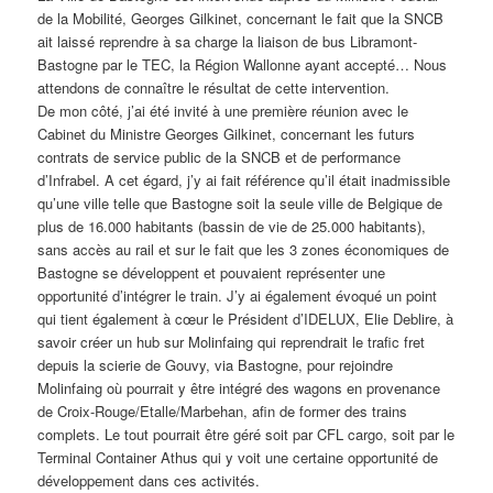
de la Mobilité, Georges Gilkinet, concernant le fait que la SNCB
ait laissé reprendre à sa charge la liaison de bus Libramont-
Bastogne par le TEC, la Région Wallonne ayant accepté… Nous
attendons de connaître le résultat de cette intervention.
De mon côté, j’ai été invité à une première réunion avec le
Cabinet du Ministre Georges Gilkinet, concernant les futurs
contrats de service public de la SNCB et de performance
d’Infrabel. A cet égard, j’y ai fait référence qu’il était inadmissible
qu’une ville telle que Bastogne soit la seule ville de Belgique de
plus de 16.000 habitants (bassin de vie de 25.000 habitants),
sans accès au rail et sur le fait que les 3 zones économiques de
Bastogne se développent et pouvaient représenter une
opportunité d’intégrer le train. J’y ai également évoqué un point
qui tient également à cœur le Président d’IDELUX, Elie Deblire, à
savoir créer un hub sur Molinfaing qui reprendrait le trafic fret
depuis la scierie de Gouvy, via Bastogne, pour rejoindre
Molinfaing où pourrait y être intégré des wagons en provenance
de Croix-Rouge/Etalle/Marbehan, afin de former des trains
complets. Le tout pourrait être géré soit par CFL cargo, soit par le
Terminal Container Athus qui y voit une certaine opportunité de
développement dans ces activités.