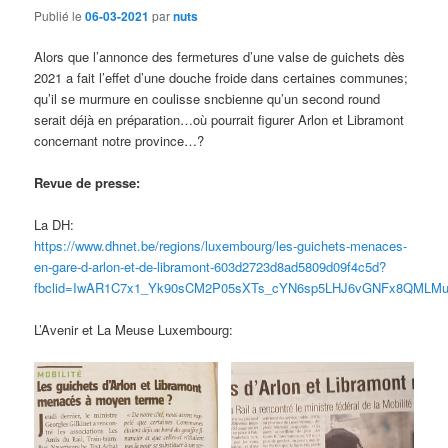
Publié le
06-03-2021
par
nuts
Alors que l’annonce des fermetures d’une valse de guichets dès
2021 a fait l’effet d’une douche froide dans certaines communes;
qu’il se murmure en coulisse sncbienne qu’un second round
serait déjà en préparation…où pourrait figurer Arlon et Libramont
concernant notre province…?
Revue de presse:
La DH:
https://www.dhnet.be/regions/luxembourg/les-guichets-menaces-
en-gare-d-arlon-et-de-libramont-603d2723d8ad5809d09f4c5d?
fbclid=IwAR1C7x1_Yk90sCM2P05sXTs_cYN6sp5LHJ6vGNFx8QMLMuh
L’Avenir et La Meuse Luxembourg: