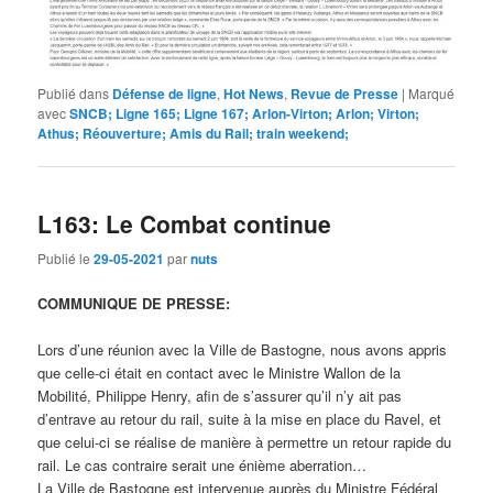
Publié dans
Défense de ligne
,
Hot News
,
Revue de Presse
|
Marqué
avec
SNCB; Ligne 165; Ligne 167; Arlon-Virton; Arlon; Virton;
Athus; Réouverture; Amis du Rail; train weekend;
L163: Le Combat continue
Publié le
29-05-2021
par
nuts
COMMUNIQUE DE PRESSE:
Lors d’une réunion avec la Ville de Bastogne, nous avons appris
que celle-ci était en contact avec le Ministre Wallon de la
Mobilité, Philippe Henry, afin de s’assurer qu’il n’y ait pas
d’entrave au retour du rail, suite à la mise en place du Ravel, et
que celui-ci se réalise de manière à permettre un retour rapide du
rail. Le cas contraire serait une énième aberration…
La Ville de Bastogne est intervenue auprès du Ministre Fédéral