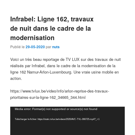
Infrabel: Ligne 162, travaux
de nuit dans le cadre de la
modernisation
Publié le
29-05-2020
par
nuts
Voici un très beau reportage de TV LUX sur des travaux de nuit
réalisés par Infrabel, dans le cadre de la modernisation de la
ligne 162 Namur-Arlon-Luxembourg. Une vraie usine mobile en
action.
https://www.tvlux.be/video/info/arlon-reprise-des-travaux-
prioritaires-sur-la-ligne-162_34665_344.html
Lecteur
Media error: Format(s) not supported or source(s) not found
vidéo
Télécharger le fichier: https://static.tvlux.be/videos/2020/AVC-TVL-066725.mp4?_=1