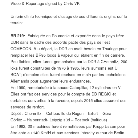
Video & Reportage signed by Chris VK
Un brin d’info technique et d’usage de ces différents engins sur le
terrain:
BR 219:
Fabriquée en Roumanie et exportée dans le pays frère
DDR dans le cadre des accords pacte des pays de l’est
COMECON. A u départ, la DDR en avait besoin en Thuringe pour
remplacer les BR95 locos à vapeur qui étaient en fin de carrière.
Peu fiables, elles furent gemanisées par la DDR à CHemnitz, 200
loks furent construites de 1976 à 1985, leurs surnoms est U
BOAT; d’emblée elles furent reprises en main par les techniciens
Allemands pour augmenter leurs endurances.
En 1990, remotorisée à la sauce Caterpillar, 12 cylindres en V.
Elles ont fait des services pour le compte de DB REGIO et
certaines converties à la reverse, depuis 2015 elles assurent des
services de renfort.
Dépôt : Chemnitz – Cottbus ile de Rugen – Erfurt – Géra –
Görlitz – Halberstadt- Leipzig süd – Rostock (baltique)
En 1992, 20 machines furent remotirisées par Krupp Essen pour
être apte au 140 Km/H et aux services intercity autour de Berlin