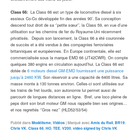
Class 66:
La Class 66 est un type de locomotive diesel à six
essieux Co-Co développée fin des années 90’. Sa conception
descend tout droit de sa ‘’petite sœur’’, la Class 59, en vue d’une
utilisation sur les chemins de fer du Royaume-Uni récemment
privatisés. Depuis son lancement, la Class 66 a été couronnée
de succès et a été vendue à des compagnies ferroviaires
britanniques et européennes. En Europe continentale, elle est
commercialisée sous la marque EMD 66 (JT42CWR). On compte
quelques 380 engins en circulation aujourd’hui. La Class 66 est
dotée de
6 moteurs diesel GM-EMD fournissant une puissance
jusqu’à 2460 KW
. Son réservoir a une capacité de 6400 litres. Sa
masse monte à 130 tonnes environ. Celles-ci sont utilisées sur
les trains de fret lourds, son autonomie lui permet aussi de
parcourir de longues distances en ligne. Bref, une loco pleine de
peps dont son bruit moteur GM nous rappelle bien ses origines…
et nos regrettés ‘’Gros nez’’ (HLD52/53/54)
Publié dans
Modélisme
,
Vidéos
|
Marqué avec
Amis du Rail
,
BR19
,
Chris VK
,
Class 66
,
HO
,
TEE
,
V200
,
video signed by Chris VK