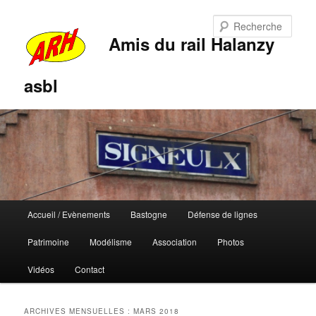
Rech
Amis du rail Halanzy
asbl
Menu
Accueil / Evènements
Bastogne
Défense de lignes
Aller
Aller
principal
Patrimoine
Modélisme
Association
Photos
au
au
Vidéos
Contact
contenu
contenu
principal
secondaire
ARCHIVES MENSUELLES :
MARS 2018