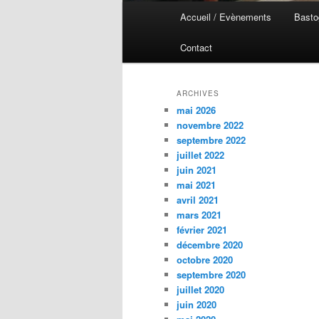
Menu
Accueil / Evènements
Basto
Aller
Aller
principal
Contact
au
au
contenu
contenu
ARCHIVES
mai 2026
principal
secondaire
novembre 2022
septembre 2022
juillet 2022
juin 2021
mai 2021
avril 2021
mars 2021
février 2021
décembre 2020
octobre 2020
septembre 2020
juillet 2020
juin 2020