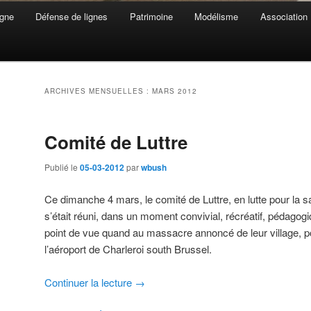
gne
Défense de lignes
Patrimoine
Modélisme
Association
ARCHIVES MENSUELLES :
MARS 2012
Comité de Luttre
Publié le
05-03-2012
par
wbush
Ce dimanche 4 mars, le comité de Luttre, en lutte pour la s
s’était réuni, dans un moment convivial, récréatif, pédagogi
point de vue quand au massacre annoncé de leur village, p
l’aéroport de Charleroi south Brussel.
Continuer la lecture
→