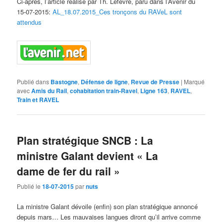
Ci-après, l’article réalisé par Th. Lefèvre, paru dans l’Avenir du
15-07-2015:
AL_18.07.2015_Ces tronçons du RAVeL sont
attendus
Publié dans
Bastogne
,
Défense de ligne
,
Revue de Presse
|
Marqué
avec
Amis du Rail
,
cohabitation train-Ravel
,
Ligne 163
,
RAVEL
,
Train et RAVEL
Plan stratégique SNCB : La
ministre Galant devient « La
dame de fer du rail »
Publié le
18-07-2015
par
nuts
La ministre Galant dévoile (enfin) son plan stratégique annoncé
depuis mars… Les mauvaises langues diront qu’il arrive comme