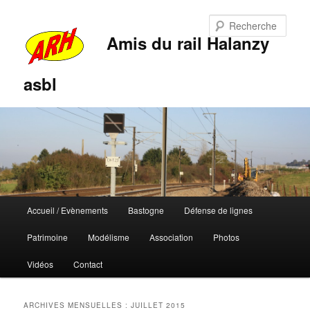
Rech
Amis du rail Halanzy
asbl
Menu
Accueil / Evènements
Bastogne
Défense de lignes
Aller
Aller
principal
Patrimoine
Modélisme
Association
Photos
au
au
Vidéos
Contact
contenu
contenu
principal
secondaire
ARCHIVES MENSUELLES :
JUILLET 2015