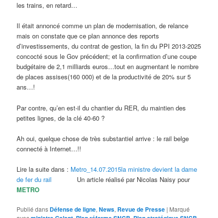
les trains, en retard…
Il était annoncé comme un plan de modernisation, de relance
mais on constate que ce plan annonce des reports
d’investissements, du contrat de gestion, la fin du PPI 2013-2025
concocté sous le Gov précédent; et la confirmation d’une coupe
budgétaire de 2,1 milliards euros…tout en augmentant le nombre
de places assises(160 000) et de la productivité de 20% sur 5
ans…!
Par contre, qu’en est-il du chantier du RER, du maintien des
petites lignes, de la clé 40-60 ?
Ah oui, quelque chose de très substantiel arrive : le rail belge
connecté à Internet…!!
Lire la suite dans :
Metro_14.07.2015la ministre devient la dame
de fer du rail
Un article réalisé par Nicolas Naisy pour
METRO
Publié dans
Défense de ligne
,
News
,
Revue de Presse
|
Marqué
avec
ministre Galant
,
Plan réforme SNCB
,
Plan stratégique SNCB