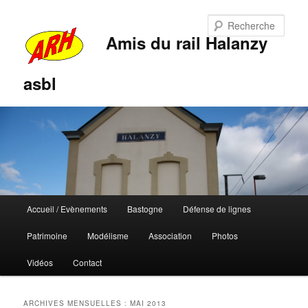
Rech
Amis du rail Halanzy
asbl
Menu
Accueil / Evènements
Bastogne
Défense de lignes
Aller
Aller
principal
Patrimoine
Modélisme
Association
Photos
au
au
Vidéos
Contact
contenu
contenu
principal
secondaire
ARCHIVES MENSUELLES :
MAI 2013