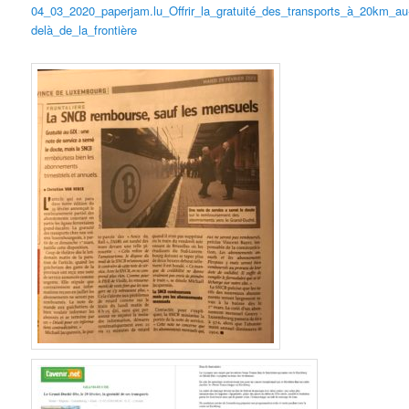
04_03_2020_paperjam.lu_Offrir_la_gratuité_des_transports_à_20km_au
delà_de_la_frontière