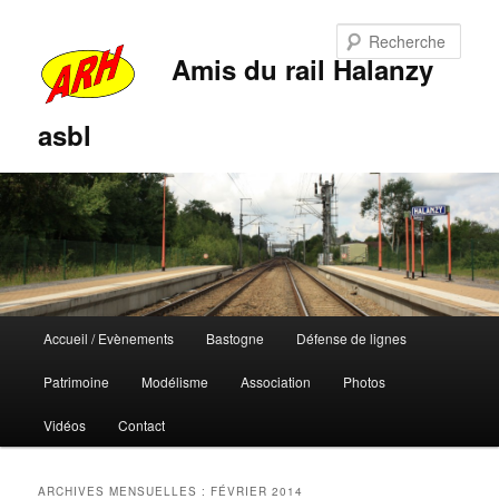
Rech
Amis du rail Halanzy
asbl
Menu
Accueil / Evènements
Bastogne
Défense de lignes
Aller
Aller
principal
Patrimoine
Modélisme
Association
Photos
au
au
Vidéos
Contact
contenu
contenu
principal
secondaire
ARCHIVES MENSUELLES :
FÉVRIER 2014