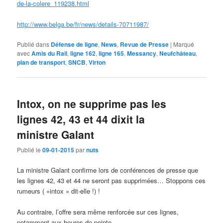
de-la-colere_119238.html
http://www.belga.be/fr/news/details-70711987/
Publié dans
Défense de ligne
,
News
,
Revue de Presse
|
Marqué
avec
Amis du Rail
,
ligne 162
,
ligne 165
,
Messancy
,
Neufchâteau
,
plan de transport
,
SNCB
,
Virton
Intox, on ne supprime pas les
lignes 42, 43 et 44 dixit la
ministre Galant
Publié le
09-01-2015
par
nuts
La ministre Galant confirme lors de conférences de presse que
les lignes 42, 43 et 44 ne seront pas supprimées… Stoppons ces
rumeurs ( »intox » dit-elle !) !
Au contraire, l’offre sera même renforcée sur ces lignes,
notamment aux heures de pointe.