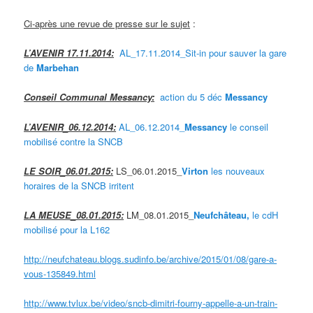
Ci-après une revue de presse sur le sujet
:
L’AVENIR 17.11.2014:
AL_17.11.2014_Sit-in pour sauver la gare
de
Marbehan
Conseil Communal Messancy:
action du 5 déc
Messancy
L’AVENIR_06.12.2014:
AL_06.12.2014_
Messancy
le conseil
mobilisé contre la SNCB
LE SOIR_06.01.2015
:
LS_06.01.2015_
Virto
n
les nouveaux
horaires de la SNCB irritent
LA MEUSE_08.01.2015:
LM_08.01.2015_
Neufchâteau,
le cdH
mobilisé pour la L162
http://neufchateau.blogs.sudinfo.be/archive/2015/01/08/gare-a-
vous-135849.html
http://www.tvlux.be/video/sncb-dimitri-fourny-appelle-a-un-train-