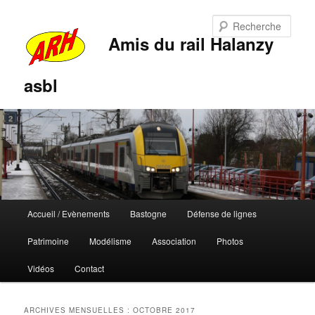
Rech
Amis du rail Halanzy
asbl
Menu
Accueil / Evènements
Bastogne
Défense de lignes
Aller
Aller
principal
Patrimoine
Modélisme
Association
Photos
au
au
Vidéos
Contact
contenu
contenu
principal
secondaire
ARCHIVES MENSUELLES :
OCTOBRE 2017