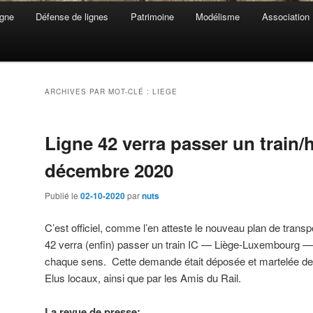
gne
Défense de lignes
Patrimoine
Modélisme
Association
ARCHIVES PAR MOT-CLÉ :
LIEGE
Ligne 42 verra passer un train/
décembre 2020
Publié le
02-10-2020
par
nuts
C’est officiel, comme l’en atteste le nouveau plan de trans
42 verra (enfin) passer un train IC — Liège-Luxembourg —
chaque sens. Cette demande était déposée et martelée dep
Elus locaux, ainsi que par les Amis du Rail.
La revue de presse: