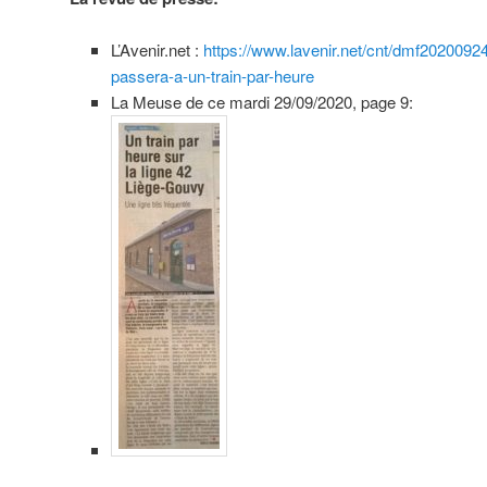
L’Avenir.net :
https://www.lavenir.net/cnt/dmf2020092
passera-a-un-train-par-heure
La Meuse de ce mardi 29/09/2020, page 9: