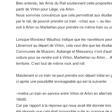
Bien entendu, les Amis du Rail soutiennent cette propositio
partir de Virton pour Liège, via Arlon.
Nous sommes convaincus que cela permettrait aux étudi
par le rail, de pouvoir prendre ce train »chez eux », au lieu
soit à Arlon ou Marbehan pour prendre ce même train ou un 
Lorsque Monsieur Wauthoz indique que les navetteurs peuve
Libramont au départ de Virton, cela veut dire que les étudi
Communes de Musson, Aubange et Messancy n’ont d’autre
voiture pour se rendre soit à Virton, Marbehan ou Arlon… Al
territoire. C’est tout de même rock and roll.
Maintenant si ce train ne peut prendre son départ initial en
ci-après une possibilité envisageable qui est la suivante:
–mettre un train en service entre Virton et Arlon en aller/re
16h00.
Car par rapport à la réponse qui nous avait été donnée lors 
été répondu que cela était impossible suite au manque de 