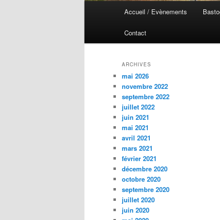
Menu
Accueil / Evènements
Basto
Aller
Aller
principal
Contact
au
au
contenu
contenu
ARCHIVES
mai 2026
principal
secondaire
novembre 2022
septembre 2022
juillet 2022
juin 2021
mai 2021
avril 2021
mars 2021
février 2021
décembre 2020
octobre 2020
septembre 2020
juillet 2020
juin 2020