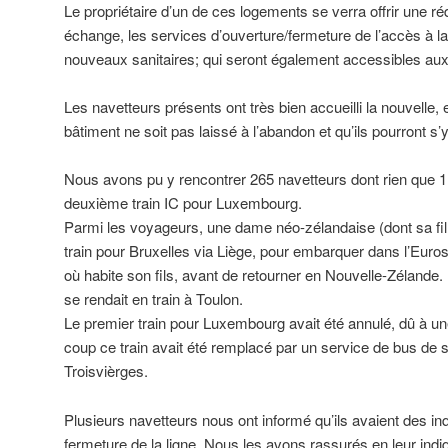
Le propriétaire d’un de ces logements se verra offrir une r
échange, les services d’ouverture/fermeture de l’accès à la 
nouveaux sanitaires; qui seront également accessibles au
Les navetteurs présents ont très bien accueilli la nouvelle,
bâtiment ne soit pas laissé à l’abandon et qu’ils pourront s
Nous avons pu y rencontrer 265 navetteurs dont rien que 
deuxième train IC pour Luxembourg.
Parmi les voyageurs, une dame néo-zélandaise (dont sa fille
train pour Bruxelles via Liège, pour embarquer dans l’Euros
où habite son fils, avant de retourner en Nouvelle-Zélande.
se rendait en train à Toulon.
Le premier train pour Luxembourg avait été annulé, dû à u
coup ce train avait été remplacé par un service de bus de s
Troisvièrges.
Plusieurs navetteurs nous ont informé qu’ils avaient des in
fermeture de la ligne. Nous les avons rassurés en leur indiq