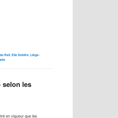
du Rail
,
Elie Deblire
,
Liège-
salm
 selon les
ré en vigueur que les