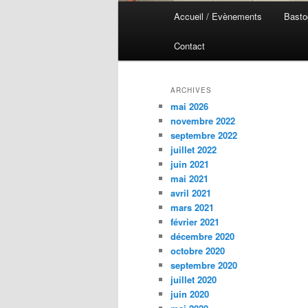
Menu
Accueil / Evènements
Basto
Aller
Aller
principal
Contact
au
au
contenu
contenu
ARCHIVES
mai 2026
principal
secondaire
novembre 2022
septembre 2022
juillet 2022
juin 2021
mai 2021
avril 2021
mars 2021
février 2021
décembre 2020
octobre 2020
septembre 2020
juillet 2020
juin 2020