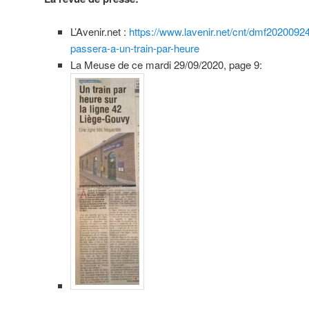
L’Avenir.net :
https://www.lavenir.net/cnt/dmf2020092
passera-a-un-train-par-heure
La Meuse de ce mardi 29/09/2020, page 9: