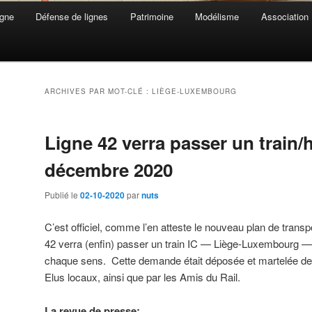
gne
Défense de lignes
Patrimoine
Modélisme
Association
ARCHIVES PAR MOT-CLÉ :
LIÈGE-LUXEMBOURG
Ligne 42 verra passer un train/
décembre 2020
Publié le
02-10-2020
par
nuts
C’est officiel, comme l’en atteste le nouveau plan de trans
42 verra (enfin) passer un train IC — Liège-Luxembourg —
chaque sens. Cette demande était déposée et martelée dep
Elus locaux, ainsi que par les Amis du Rail.
La revue de presse: