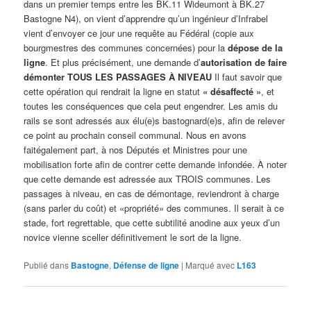
dans un premier temps entre les BK.11 Wideumont à BK.27
Bastogne N4), on vient d’apprendre qu’un ingénieur d’Infrabel
vient d’envoyer ce jour une requête au Fédéral (copie aux
bourgmestres des communes concernées) pour la
dépose de la
ligne
. Et plus précisément, une demande d’
autorisation de faire
démonter TOUS LES PASSAGES À NIVEAU
Il faut savoir que
cette opération qui rendrait la ligne en statut
« désaffecté »
, et
toutes les conséquences que cela peut engendrer. Les amis du
rails se sont adressés aux élu(e)s bastognard(e)s, afin de relever
ce point au prochain conseil communal. Nous en avons
faitégalement part, à nos Députés et Ministres pour une
mobilisation forte afin de contrer cette demande infondée. À noter
que cette demande est adressée aux TROIS communes. Les
passages à niveau, en cas de démontage, reviendront à charge
(sans parler du coût) et «propriété» des communes. Il serait à ce
stade, fort regrettable, que cette subtilité anodine aux yeux d’un
novice vienne sceller définitivement le sort de la ligne.
Publié dans
Bastogne
,
Défense de ligne
|
Marqué avec
L163