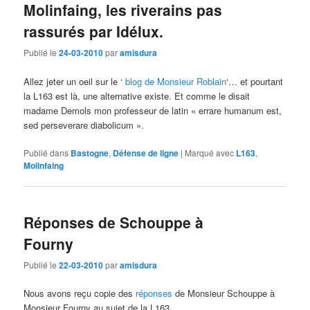
Molinfaing, les riverains pas
rassurés par Idélux.
Publié le
24-03-2010
par
amisdura
Allez jeter un oeil sur le ‘
blog de Monsieur Roblain
‘… et pourtant
la L163 est là, une alternative existe. Et comme le disait
madame Demols mon professeur de latin « errare humanum est,
sed perseverare diabolicum ».
Publié dans
Bastogne
,
Défense de ligne
|
Marqué avec
L163
,
Molinfaing
Réponses de Schouppe à
Fourny
Publié le
22-03-2010
par
amisdura
Nous avons reçu copie des
réponses
de Monsieur Schouppe à
Monsieur Fourny au sujet de la L163.