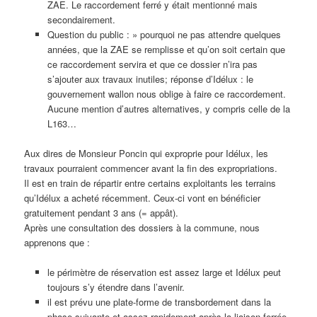
ZAE. Le raccordement ferré y était mentionné mais
secondairement.
Question du public : » pourquoi ne pas attendre quelques
années, que la ZAE se remplisse et qu’on soit certain que
ce raccordement servira et que ce dossier n’ira pas
s’ajouter aux travaux inutiles; réponse d’Idélux : le
gouvernement wallon nous oblige à faire ce raccordement.
Aucune mention d’autres alternatives, y compris celle de la
L163…
Aux dires de Monsieur Poncin qui exproprie pour Idélux, les
travaux pourraient commencer avant la fin des expropriations.
Il est en train de répartir entre certains exploitants les terrains
qu’Idélux a acheté récemment. Ceux-ci vont en bénéficier
gratuitement pendant 3 ans (= appât).
Après une consultation des dossiers à la commune, nous
apprenons que :
le périmètre de réservation est assez large et Idélux peut
toujours s’y étendre dans l’avenir.
il est prévu une plate-forme de transbordement dans la
phase suivante et assez rapidement après la liaison ferrée.