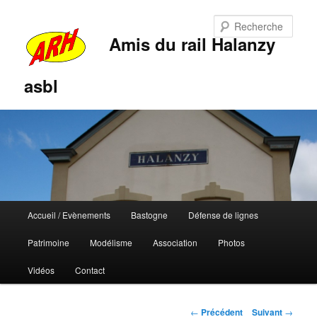
Rech
Amis du rail Halanzy
asbl
Menu
Accueil / Evènements
Bastogne
Défense de lignes
Aller
Aller
principal
Patrimoine
Modélisme
Association
Photos
au
au
Vidéos
Contact
contenu
contenu
principal
secondaire
Navigation
←
Précédent
Suivant
→