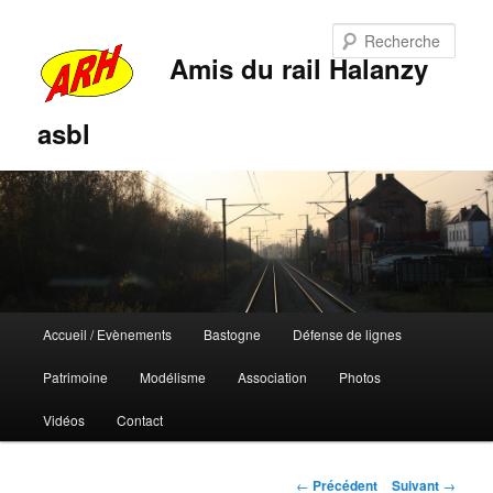
Rech
Amis du rail Halanzy
asbl
Menu
Accueil / Evènements
Bastogne
Défense de lignes
Aller
Aller
principal
Patrimoine
Modélisme
Association
Photos
au
au
Vidéos
Contact
contenu
contenu
principal
secondaire
Navigation
←
Précédent
Suivant
→