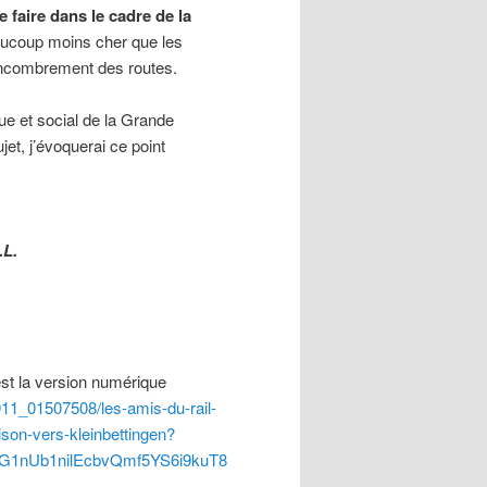
e faire dans le cadre de la
eaucoup moins cher que les
encombrement des routes.
ue et social de la Grande
et, j’évoquerai ce point
.L.
st la version numérique
911_01507508/les-amis-du-rail-
ison-vers-kleinbettingen?
G1nUb1nilEcbvQmf5YS6i9kuT8