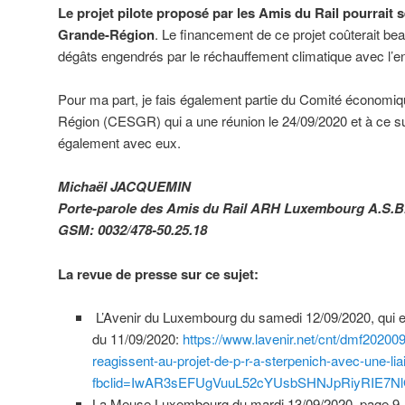
Le projet pilote proposé par les Amis du Rail pourrait s
Grande-Région
. Le financement de ce projet coûterait b
dégâts engendrés par le réchauffement climatique avec l’
Pour ma part, je fais également partie du Comité économiq
Région (CESGR) qui a une réunion le 24/09/2020 et à ce suj
également avec eux.
Michaël JACQUEMIN
Porte-parole des Amis du Rail ARH Luxembourg A.S.B
GSM: 0032/478-50.25.18
La revue de presse sur ce sujet:
L’Avenir du Luxembourg du samedi 12/09/2020, qui e
du 11/09/2020:
https://www.lavenir.net/cnt/dmf20200
reagissent-au-projet-de-p-r-a-sterpenich-avec-une-lia
fbclid=IwAR3sEFUgVuuL52cYUsbSHNJpRiyRIE7Nl
La Meuse Luxembourg du mardi 13/09/2020, page 9.