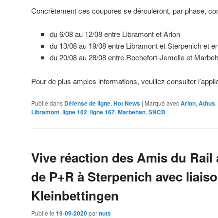
Concrètement ces coupures se dérouleront, par phase, co
du 6/08 au 12/08 entre Libramont et Arlon
du 13/08 au 19/08 entre Libramont et Sterpenich et en
du 20/08 au 28/08 entre Rochefort-Jemelle et Marbe
Pour de plus amples informations, veuillez consulter l’appli
Publié dans
Défense de ligne
,
Hot News
|
Marqué avec
Arlon
,
Athus
,
Libramont
,
ligne 162
,
ligne 167
,
Marbehan
,
SNCB
Vive réaction des Amis du Rail 
de P+R à Sterpenich avec liais
Kleinbettingen
Publié le
19-09-2020
par
nuts