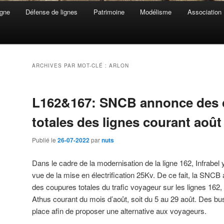
gne
Défense de lignes
Patrimoine
Modélisme
Association
ARCHIVES PAR MOT-CLÉ :
ARLON
L162&167: SNCB annonce des 
totales des lignes courant août
Publié le
26-07-2022
par
nuts
Dans le cadre de la modernisation de la ligne 162, Infrabel 
vue de la mise en électrification 25Kv. De ce fait, la SNCB
des coupures totales du trafic voyageur sur les lignes 162,
Athus courant du mois d’août, soit du 5 au 29 août. Des bus
place afin de proposer une alternative aux voyageurs.