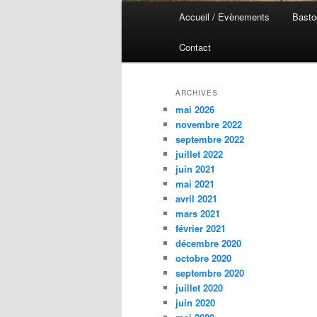
Menu
Accueil / Evènements
Basto
Aller
Aller
principal
Contact
au
au
contenu
contenu
ARCHIVES
mai 2026
principal
secondaire
novembre 2022
septembre 2022
juillet 2022
juin 2021
mai 2021
avril 2021
mars 2021
février 2021
décembre 2020
octobre 2020
septembre 2020
juillet 2020
juin 2020