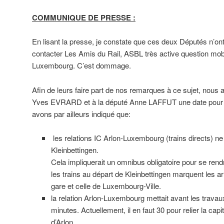
COMMUNIQUE DE PRESSE :
En lisant la presse, je constate que ces deux Députés n’o
contacter Les Amis du Rail, ASBL très active question mobi
Luxembourg. C’est dommage.
Afin de leurs faire part de nos remarques à ce sujet, nou
Yves EVRARD et à la député Anne LAFFUT une date pour u
avons par ailleurs indiqué que:
les relations IC Arlon-Luxembourg (trains directs) n
Kleinbettingen.
Cela impliquerait un omnibus obligatoire pour se ren
les trains au départ de Kleinbettingen marquent les ar
gare et celle de Luxembourg-Ville.
la relation Arlon-Luxembourg mettait avant les trava
minutes. Actuellement, il en faut 30 pour relier la ca
d’Arlon.