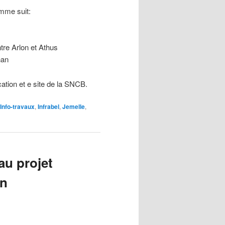
mme suit:
tre Arlon et Athus
han
cation et e site de la SNCB.
Info-travaux
,
Infrabel
,
Jemelle
,
au projet
on