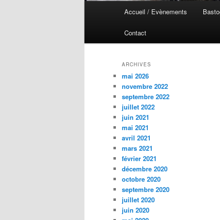
Menu
Accueil / Evènements
Basto
Aller
Aller
principal
Contact
au
au
contenu
contenu
ARCHIVES
mai 2026
principal
secondaire
novembre 2022
septembre 2022
juillet 2022
juin 2021
mai 2021
avril 2021
mars 2021
février 2021
décembre 2020
octobre 2020
septembre 2020
juillet 2020
juin 2020