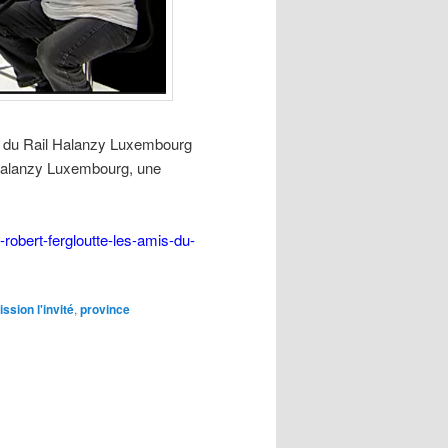
s du Rail Halanzy Luxembourg
 Halanzy Luxembourg, une
-robert-fergloutte-les-amis-du-
ssion l'invité
,
province