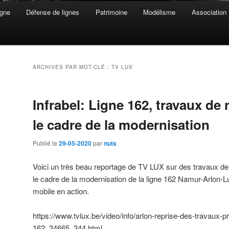
gne
Défense de lignes
Patrimoine
Modélisme
Association
ARCHIVES PAR MOT-CLÉ :
TV LUX
Infrabel: Ligne 162, travaux de 
le cadre de la modernisation
Publié le
29-05-2020
par
nuts
Voici un très beau reportage de TV LUX sur des travaux de n
le cadre de la modernisation de la ligne 162 Namur-Arlon-
mobile en action.
https://www.tvlux.be/video/info/arlon-reprise-des-travaux-prio
162_34665_344.html