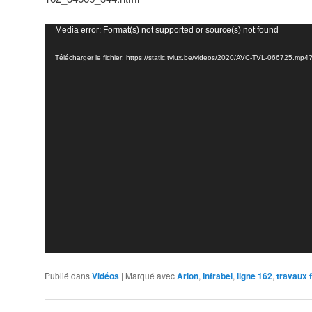
Lecteur
Media error: Format(s) not supported or source(s) not found
vidéo
Télécharger le fichier: https://static.tvlux.be/videos/2020/AVC-TVL-066725.mp
Publié dans
Vidéos
|
Marqué avec
Arlon
,
Infrabel
,
ligne 162
,
travaux 