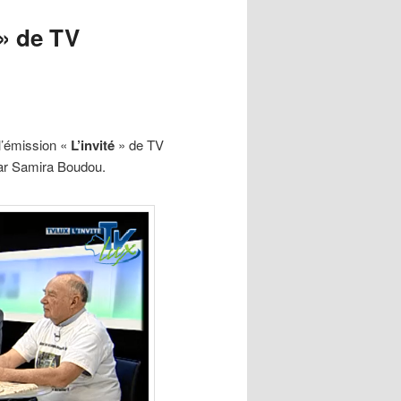
 » de TV
l’émission «
L’invité
» de TV
par Samira Boudou.