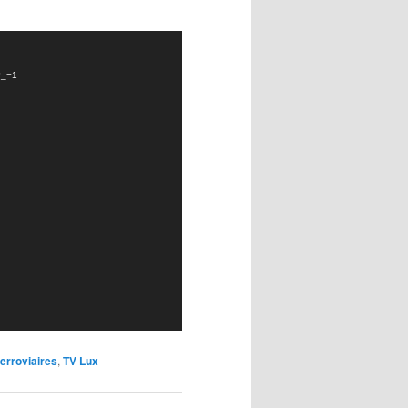
4?_=1
ferroviaires
,
TV Lux