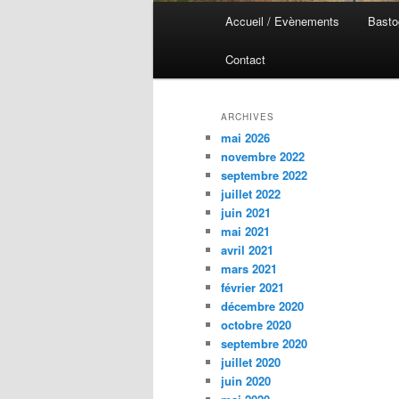
Menu
Accueil / Evènements
Basto
Aller
Aller
principal
Contact
au
au
contenu
contenu
ARCHIVES
mai 2026
principal
secondaire
novembre 2022
septembre 2022
juillet 2022
juin 2021
mai 2021
avril 2021
mars 2021
février 2021
décembre 2020
octobre 2020
septembre 2020
juillet 2020
juin 2020