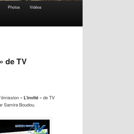
Photos
Vidéos
 » de TV
l’émission «
L’invité
» de TV
par Samira Boudou.