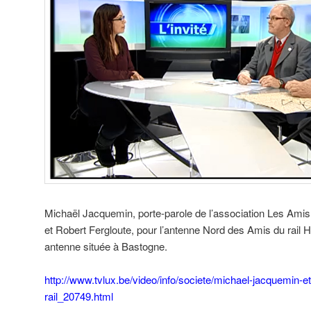
Michaël Jacquemin, porte-parole de l’association Les Ami
et Robert Fergloute, pour l’antenne Nord des Amis du rail
antenne située à Bastogne.
http://www.tvlux.be/video/info/societe/michael-jacquemin-et
rail_20749.html