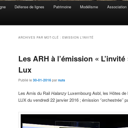
gne
Défense de lignes
Patrimoine
Modélisme
Association
ARCHIVES PAR MOT-CLÉ :
EMISSION L’INVITÉ
Les ARH à l’émission « L’invité
Lux
Publié le
30-01-2016
par
nuts
Les Amis du Rail
Halanzy
Luxembourg Asbl, les Hôtes de 
LUX du vendredi 22 janvier 2016 ; émission ‘’orchestrée’’ 