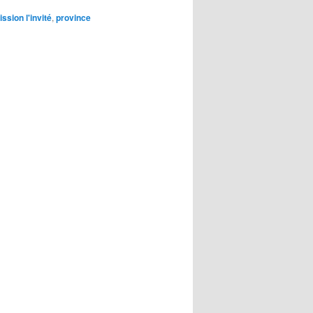
ssion l'invité
,
province