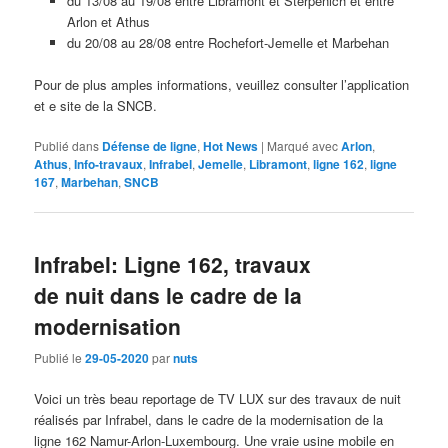
du 13/08 au 19/08 entre Libramont et Sterpenich et entre
Arlon et Athus
du 20/08 au 28/08 entre Rochefort-Jemelle et Marbehan
Pour de plus amples informations, veuillez consulter l’application
et e site de la SNCB.
Publié dans
Défense de ligne
,
Hot News
|
Marqué avec
Arlon
,
Athus
,
Info-travaux
,
Infrabel
,
Jemelle
,
Libramont
,
ligne 162
,
ligne
167
,
Marbehan
,
SNCB
Infrabel: Ligne 162, travaux
de nuit dans le cadre de la
modernisation
Publié le
29-05-2020
par
nuts
Voici un très beau reportage de TV LUX sur des travaux de nuit
réalisés par Infrabel, dans le cadre de la modernisation de la
ligne 162 Namur-Arlon-Luxembourg. Une vraie usine mobile en