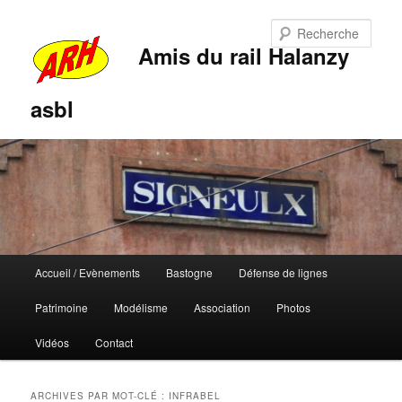
Rech
Amis du rail Halanzy
asbl
Menu
Accueil / Evènements
Bastogne
Défense de lignes
Aller
Aller
principal
Patrimoine
Modélisme
Association
Photos
au
au
Vidéos
Contact
contenu
contenu
principal
secondaire
ARCHIVES PAR MOT-CLÉ :
INFRABEL