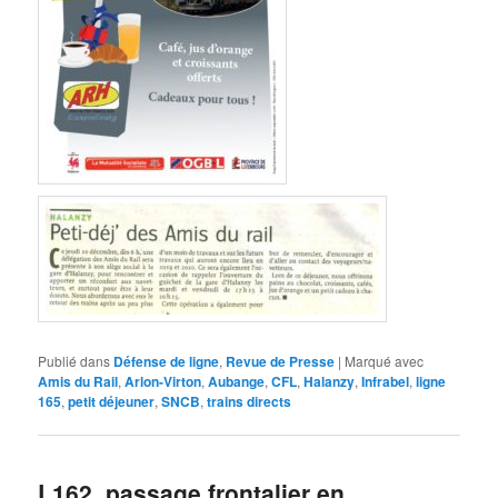
Publié dans
Défense de ligne
,
Revue de Presse
|
Marqué avec
Amis du Rail
,
Arlon-Virton
,
Aubange
,
CFL
,
Halanzy
,
Infrabel
,
ligne
165
,
petit déjeuner
,
SNCB
,
trains directs
L162, passage frontalier en