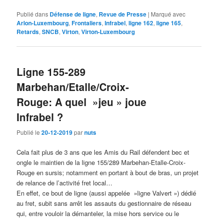
Publié dans
Défense de ligne
,
Revue de Presse
|
Marqué avec
Arlon-Luxembourg
,
Frontaliers
,
Infrabel
,
ligne 162
,
ligne 165
,
Retards
,
SNCB
,
Virton
,
Virton-Luxembourg
Ligne 155-289
Marbehan/Etalle/Croix-
Rouge: A quel »jeu » joue
Infrabel ?
Publié le
20-12-2019
par
nuts
Cela fait plus de 3 ans que les Amis du Rail défendent bec et
ongle le maintien de la ligne 155/289 Marbehan-Etalle-Croix-
Rouge en sursis; notamment en portant à bout de bras, un projet
de relance de l’activité fret local…
En effet, ce bout de ligne (aussi appelée »ligne Valvert ») dédié
au fret, subit sans arrêt les assauts du gestionnaire de réseau
qui, entre vouloir la démanteler, la mise hors service ou le