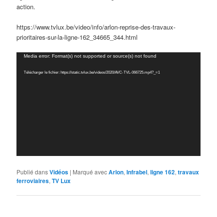
action.
https://www.tvlux.be/video/info/arlon-reprise-des-travaux-
prioritaires-sur-la-ligne-162_34665_344.html
Lecteur
Media error: Format(s) not supported or source(s) not found
vidéo
Télécharger le fichier: https://static.tvlux.be/videos/2020/AVC-TVL-066725.mp4?_=1
Publié dans
Vidéos
|
Marqué avec
Arlon
,
Infrabel
,
ligne 162
,
travaux
ferroviaires
,
TV Lux