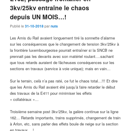
3kv/25kv entraîne le chaos
depuis UN MOIS…!
Publié le
31-10-2018
par
nuts
Les Amis du Rail avaient longuement tiré la sonnette d’alarme
sur les conséquences que le changement de tension 3kv/25kv à
la frontière luxembourgeoise pourrait entraîner si la SNCB ne
prennait pas les devants avec son matériel roulant….sachant
que tous retards auraient de fâcheuses conséquences sur les
sections en travaux (service à voie unique); mais en vain…
Sur le terrain, celà n’a pas raté, ce fut le chaos total…!!! Et dire
que les Amis du Rail avaient été jusqu’à faire retarder le début
des travaux de la E411 pour minimiser les effets
« collatéraux »…
Troisième semaine post 3kv/25kv, la galère continue sur la ligne
162… Retards importants, trains supprimés, changement de train
à Arlon, etc, sans parler des effets boule de neige sur la section
en travaux… !