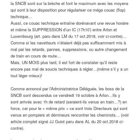
la SNCB sont sur la brèche et font le maximum avec les moyens
qui sont à leur disposition pour régulariser ce méga couac (flop)
technique…
Aussi, ce couac technique entraîne dorénavant une revue horaire
et même la SUPPRESSION d’un IC (17h10′) entre Arlon et
Luxembourg (art. paru dans LM du 17 oct.2018, voir ci-contre)…
Comme si les navetteurs n’étaient déjà pas suffisamment mis à
mal par les retards, pannes, suppressions, ou autre changement
de train en cours de route…
Mais, UN MOIS plus tard, il est fort de constater qu’il reste
encore pas mal de soucis techniques à régler…(même s’il y a un
tout léger mieux)!
Comme annoncé par l’Administratrice Déléguée, les boss de la
SNCB sont descendus ce vendredi 19 octobre à Arlon…Ils y
sont arrivés avec 1h de retard (seraient-ils venus en train…?) en
force, car pour le « même prix » ce sont trois Directeurs qui sont
venus en pompiers et démineurs rencontrer les cheminots… (voir
article complet signé JJ Guiot paru dans AL du 20 oct.2018 ci-
contre).