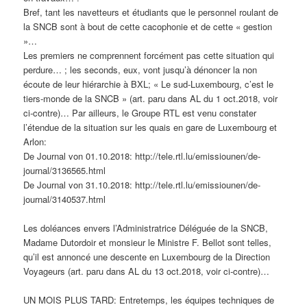
Bref, tant les navetteurs et étudiants que le personnel roulant de
la SNCB sont à bout de cette cacophonie et de cette « gestion
»…
Les premiers ne comprennent forcément pas cette situation qui
perdure… ; les seconds, eux, vont jusqu’à dénoncer la non
écoute de leur hiérarchie à BXL; « Le sud-Luxembourg, c’est le
tiers-monde de la SNCB » (art. paru dans AL du 1 oct.2018, voir
ci-contre)… Par ailleurs, le Groupe RTL est venu constater
l’étendue de la situation sur les quais en gare de Luxembourg et
Arlon:
De Journal von 01.10.2018: http://tele.rtl.lu/emissiounen/de-
journal/3136565.html
De Journal von 31.10.2018: http://tele.rtl.lu/emissiounen/de-
journal/3140537.html
Les doléances envers l’Administratrice Déléguée de la SNCB,
Madame Dutordoir et monsieur le Ministre F. Bellot sont telles,
qu’il est annoncé une descente en Luxembourg de la Direction
Voyageurs (art. paru dans AL du 13 oct.2018, voir ci-contre)…
UN MOIS PLUS TARD: Entretemps, les équipes techniques de