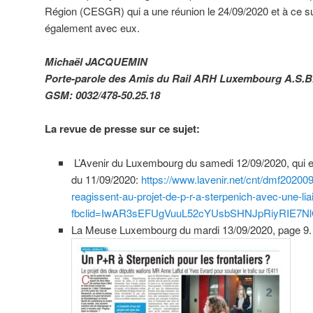
Région (CESGR) qui a une réunion le 24/09/2020 et à ce suj
également avec eux.
Michaël JACQUEMIN
Porte-parole des Amis du Rail ARH Luxembourg A.S.B
GSM: 0032/478-50.25.18
La revue de presse sur ce sujet:
L’Avenir du Luxembourg du samedi 12/09/2020, qui e
du 11/09/2020:
https://www.lavenir.net/cnt/dmf20200
reagissent-au-projet-de-p-r-a-sterpenich-avec-une-lia
fbclid=IwAR3sEFUgVuuL52cYUsbSHNJpRiyRIE7Nl
La Meuse Luxembourg du mardi 13/09/2020, page 9.