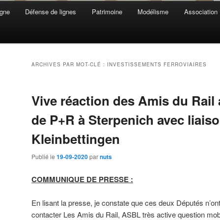
gne
Défense de lignes
Patrimoine
Modélisme
Association
ARCHIVES PAR MOT-CLÉ :
INVESTISSEMENTS FERROVIAIRES
Vive réaction des Amis du Rail 
de P+R à Sterpenich avec liais
Kleinbettingen
Publié le
19-09-2020
par
nuts
COMMUNIQUE DE PRESSE :
En lisant la presse, je constate que ces deux Députés n’o
contacter Les Amis du Rail, ASBL très active question mobi