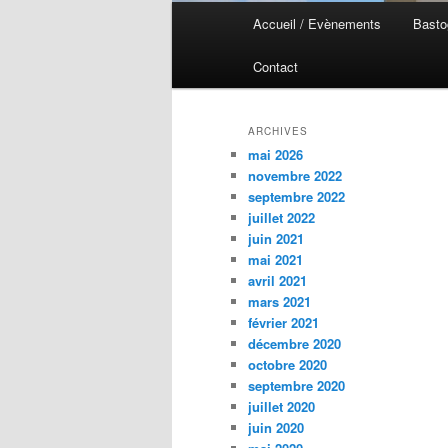
Menu
Accueil / Evènements
Basto
Aller
Aller
principal
Contact
au
au
contenu
contenu
ARCHIVES
mai 2026
principal
secondaire
novembre 2022
septembre 2022
juillet 2022
juin 2021
mai 2021
avril 2021
mars 2021
février 2021
décembre 2020
octobre 2020
septembre 2020
juillet 2020
juin 2020