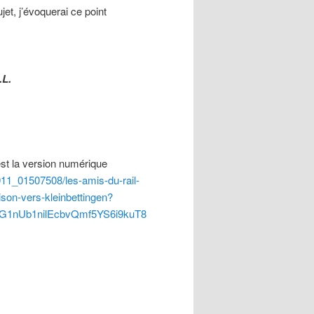
et, j’évoquerai ce point
.L.
st la version numérique
911_01507508/les-amis-du-rail-
ison-vers-kleinbettingen?
G1nUb1nilEcbvQmf5YS6i9kuT8