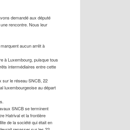
s avons demandé aux député
ne rencontre. Nous leur
e marquent aucun arrêt à
dre à Luxembourg, puisque tous
rêts intermédiaires entre cette
ux sur le réseau SNCB, 22
pital luxembourgeoise au départ
s.
 travaux SNCB se terminent
 Hatrival et la frontière
ite de la société qui était en
evrait repasser sur les 22