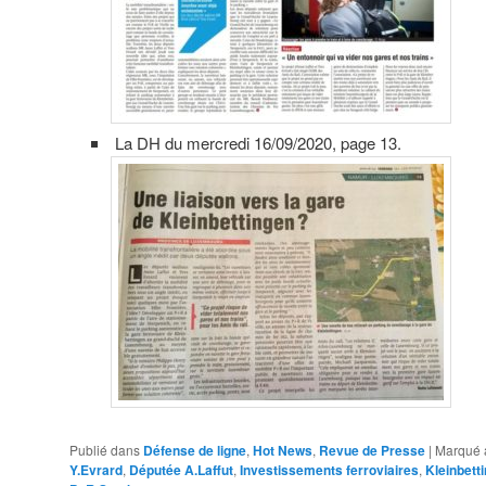
La DH du mercredi 16/09/2020, page 13.
Publié dans
Défense de ligne
,
Hot News
,
Revue de Presse
|
Marqué 
Y.Evrard
,
Députée A.Laffut
,
Investissements ferroviaires
,
Kleinbett