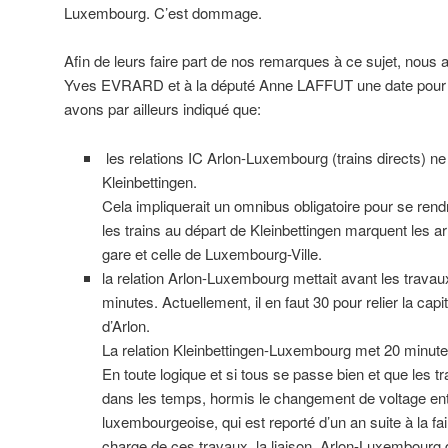
Luxembourg. C’est dommage.
Afin de leurs faire part de nos remarques à ce sujet, nou
Yves EVRARD et à la député Anne LAFFUT une date pour u
avons par ailleurs indiqué que:
les relations IC Arlon-Luxembourg (trains directs) n
Kleinbettingen.
Cela impliquerait un omnibus obligatoire pour se ren
les trains au départ de Kleinbettingen marquent les ar
gare et celle de Luxembourg-Ville.
la relation Arlon-Luxembourg mettait avant les trava
minutes. Actuellement, il en faut 30 pour relier la ca
d’Arlon.
La relation Kleinbettingen-Luxembourg met 20 minute
En toute logique et si tous se passe bien et que les
dans les temps, hormis le changement de voltage entre
luxembourgeoise, qui est reporté d’un an suite à la faill
charge de ces travaux, la liaison Arlon-Luxembourg d