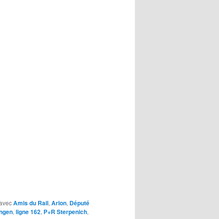
avec
Amis du Rail
,
Arlon
,
Député
ingen
,
ligne 162
,
P+R Sterpenich
,