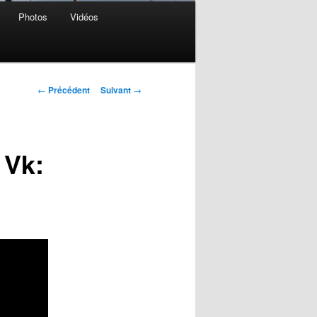
Photos
Vidéos
Navigation
←
Précédent
Suivant
→
des
articles
 Vk: