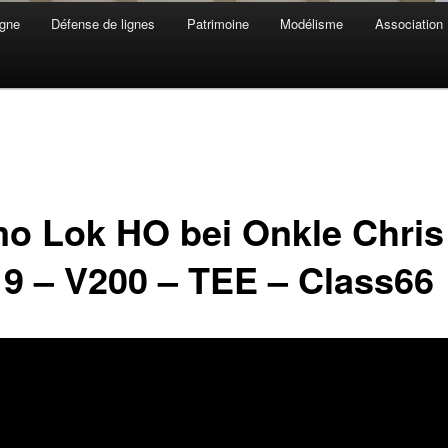
gne
Défense de lignes
Patrimoine
Modélisme
Association
o Lok HO bei Onkle Chris
9 – V200 – TEE – Class66