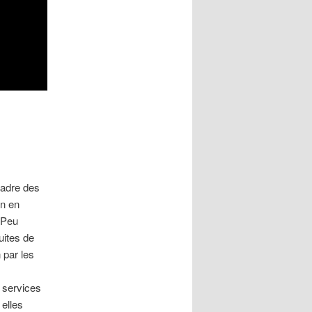
cadre des
n en
 Peu
uites de
 par les
s services
elles