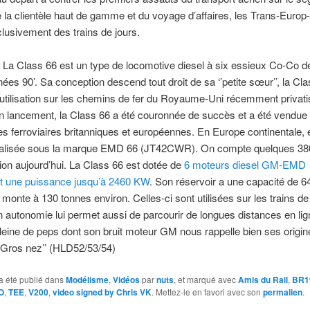
la clientèle haut de gamme et du voyage d’affaires, les Trans-Euro
clusivement des trains de jours.
:
La Class 66 est un type de locomotive diesel à six essieux Co-Co 
nées 90’. Sa conception descend tout droit de sa ‘’petite sœur’’, la Cl
utilisation sur les chemins de fer du Royaume-Uni récemment privat
n lancement, la Class 66 a été couronnée de succès et a été vendue
 ferroviaires britanniques et européennes. En Europe continentale, e
lisée sous la marque EMD 66 (JT42CWR). On compte quelques 38
tion aujourd’hui. La Class 66 est dotée de
6 moteurs diesel GM-EMD
nt une puissance jusqu’à 2460 KW
. Son réservoir a une capacité de 64
onte à 130 tonnes environ. Celles-ci sont utilisées sur les trains de 
n autonomie lui permet aussi de parcourir de longues distances en lig
leine de peps dont son bruit moteur GM nous rappelle bien ses orig
‘’Gros nez’’ (HLD52/53/54)
a été publié dans
Modélisme
,
Vidéos
par
nuts
, et marqué avec
Amis du Rail
,
BR1
O
,
TEE
,
V200
,
video signed by Chris VK
. Mettez-le en favori avec son
permalien
.