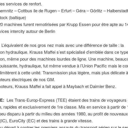
es services de renfort.
emnitz – Cottbus ile de Rugen – Erfurt – Géra – Görlitz – Halberstadt
ock (baltique)
20 machines furent remotirisées par Krupp Essen pour être apte au 
vices intercity autour de Berlin
:
L’équivalent de nos gros nez mais avec une différence de taille : la
on hydraulique. Krauss Maffei s’est spécialisé d’emblée dans ce typ
ion, même pour des machines lourdes de ligne. Une machine, beauc
puissante, hydraulique, fut même vendue à l’Union Pacific mais le con
limitèrent à cette unité. Transmission plus légère, mais plus délicate à
oteurs électriques de nos GM.
oteurs, Krauss Maffei a fait appel à Maybach et Daimler Benz.
EE:
Les Trans-Europ-Express (TEE) étaient des trains de voyageurs
e, rapides et exclusivement de 1re classe. Mis en service à partir de 1
peu disparu à partir du milieu des années 1980, au profit de nouveaux
 (IC), EuroCity (EC) et des trains à grande vitesse.
u départ à contrer les premiers assauts du transport aérien sur le s