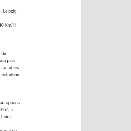
- Leipzig
140 Km/H
e de
oup plus
trat et les
 entretenir
 européens
957, ils
 trains
egment de