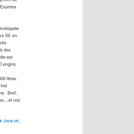
p-Express
développée
ass 59, en
isés.
 à des
lle est
0 engins
00 litres.
fret
ne. Bref,
ines…et nos
9
,
Chris VK
,