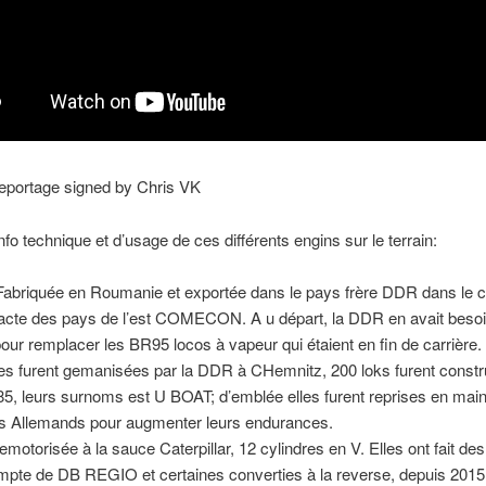
eportage signed by Chris VK
info technique et d’usage de ces différents engins sur le terrain:
Fabriquée en Roumanie et exportée dans le pays frère DDR dans le 
acte des pays de l’est COMECON. A u départ, la DDR en avait besoi
our remplacer les BR95 locos à vapeur qui étaient en fin de carrière.
lles furent gemanisées par la DDR à CHemnitz, 200 loks furent constr
5, leurs surnoms est U BOAT; d’emblée elles furent reprises en main
ns Allemands pour augmenter leurs endurances.
emotorisée à la sauce Caterpillar, 12 cylindres en V. Elles ont fait de
mpte de DB REGIO et certaines converties à la reverse, depuis 2015 