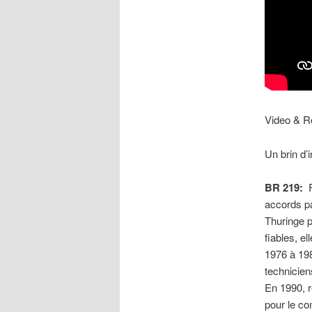
Video & R
Un brin d’
BR 219:
accords p
Thuringe p
fiables, e
1976 à 198
technicie
En 1990, r
pour le co