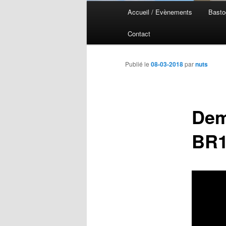
Menu
Accueil / Evènements
Basto
Aller
Aller
principal
Contact
au
au
contenu
contenu
Publié le
08-03-2018
par
nuts
principal
secondaire
Dem
BR1