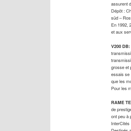
assurent d
Dépôt : Ch
süd – Rost
En 1992, 
et aux ser
V200 DB
transmissi
transmiss
grosse et 
essais se 
que les m
Pour les m
RAME T
de prestig
ont peu à 
InterCités
Destinés a