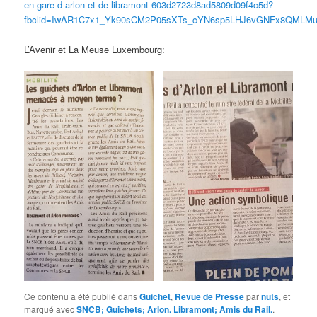
en-gare-d-arlon-et-de-libramont-603d2723d8ad5809d09f4c5d?
fbclid=IwAR1C7x1_Yk90sCM2P05sXTs_cYN6sp5LHJ6vGNFx8QMLMuh
L’Avenir et La Meuse Luxembourg:
Ce contenu a été publié dans
Guichet
,
Revue de Presse
par
nuts
, et
marqué avec
SNCB; Guichets; Arlon. Libramont; Amis du Rail.
.