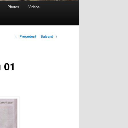
Photos
Vidéos
Navigation
←
Précédent
Suivant
→
des
articles
 01