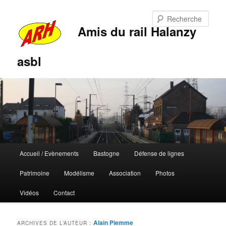
Rech
Amis du rail Halanzy
asbl
Menu
Accueil / Evènements
Bastogne
Défense de lignes
Aller
Aller
principal
Patrimoine
Modélisme
Association
Photos
au
au
Vidéos
Contact
contenu
contenu
principal
secondaire
Alain Piemme
ARCHIVES DE L’AUTEUR :