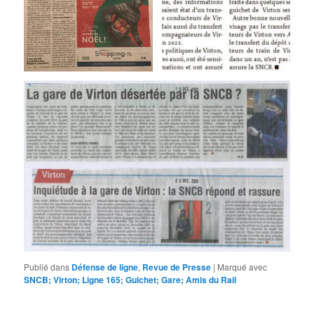
Publié dans
Défense de ligne
,
Revue de Presse
|
Marqué avec
SNCB; Virton; Ligne 165; Guichet; Gare; Amis du Rail