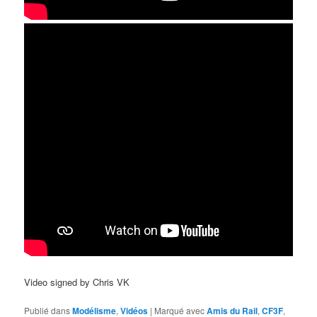
Video signed by Chris VK
Publié dans
Modélisme
,
Vidéos
|
Marqué avec
Amis du Rail
,
CF3F
,