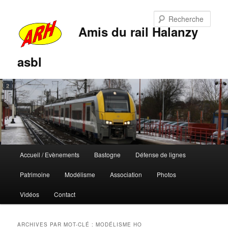
Rech
Amis du rail Halanzy
asbl
Menu
Accueil / Evènements
Bastogne
Défense de lignes
Aller
Aller
principal
Patrimoine
Modélisme
Association
Photos
au
au
Vidéos
Contact
contenu
contenu
principal
secondaire
ARCHIVES PAR MOT-CLÉ :
MODÉLISME HO