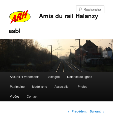
Rech
Amis du rail Halanzy
asbl
Menu
Accueil / Evènements
Bastogne
Défense de lignes
Aller
Aller
principal
Patrimoine
Modélisme
Association
Photos
au
au
Vidéos
Contact
contenu
contenu
principal
secondaire
Navigation
←
Précédent
Suivant
→