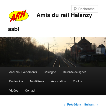
Rech
Amis du rail Halanzy
asbl
Menu
Accueil / Evènements
Bastogne
Défense de lignes
Aller
Aller
principal
Patrimoine
Modélisme
Association
Photos
au
au
Vidéos
Contact
contenu
contenu
principal
secondaire
Navigation
←
Précédent
Suivant
→