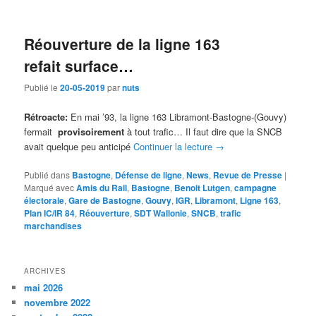
Réouverture de la ligne 163
refait surface…
Publié le
20-05-2019
par
nuts
Rétroacte:
En mai ’93, la ligne 163 Libramont-Bastogne-(Gouvy)
fermait
provisoirement
à tout trafic… Il faut dire que la SNCB
avait quelque peu anticipé
Continuer la lecture
→
Publié dans
Bastogne
,
Défense de ligne
,
News
,
Revue de Presse
|
Marqué avec
Amis du Rail
,
Bastogne
,
Benoit Lutgen
,
campagne
électorale
,
Gare de Bastogne
,
Gouvy
,
IGR
,
Libramont
,
Ligne 163
,
Plan IC/IR 84
,
Réouverture
,
SDT Wallonie
,
SNCB
,
trafic
marchandises
ARCHIVES
mai 2026
novembre 2022