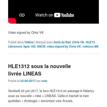
Video signed by Chris VK
Publié dans
Vidéos
|
Marqué avec
Amis du Rail
,
Chris VK
,
HLE13
,
Libramont
,
ligne 162
,
SNCB
,
video signed by Chris VK
,
voitures M6
HLE1312 sous la nouvelle
livrée LINEAS
Publié le
24-06-2017
par
nuts
Vendredi 23 juin 2017, la loco HLE1312 en passage à Halanzy
sous sa nouvelle « robe » LINEAS. Celle-ci tractait le train
quotidien « Ambrogio » remontant vers Anvers.