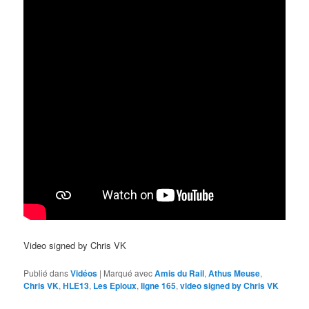
Video signed by Chris VK
Publié dans
Vidéos
|
Marqué avec
Amis du Rail
,
Athus Meuse
,
Chris VK
,
HLE13
,
Les Epioux
,
ligne 165
,
video signed by Chris VK