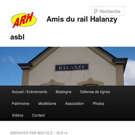
Rech
Amis du rail Halanzy
asbl
Menu
Accueil / Evènements
Bastogne
Défense de lignes
Aller
Aller
principal
Patrimoine
Modélisme
Association
Photos
au
au
Vidéos
Contact
contenu
contenu
principal
secondaire
ARCHIVES PAR MOT-CLÉ :
HLE13