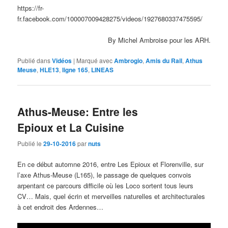
https://fr-
fr.facebook.com/100007009428275/videos/1927680337475595/
By Michel Ambroise pour les ARH.
Publié dans
Vidéos
|
Marqué avec
Ambrogio
,
Amis du Rail
,
Athus
Meuse
,
HLE13
,
ligne 165
,
LINEAS
Athus-Meuse: Entre les
Epioux et La Cuisine
Publié le
29-10-2016
par
nuts
En ce début automne 2016, entre Les Epioux et Florenville, sur
l’axe Athus-Meuse (L165), le passage de quelques convois
arpentant ce parcours difficile où les Loco sortent tous leurs
CV… Mais, quel écrin et merveilles naturelles et architecturales
à cet endroit des Ardennes…