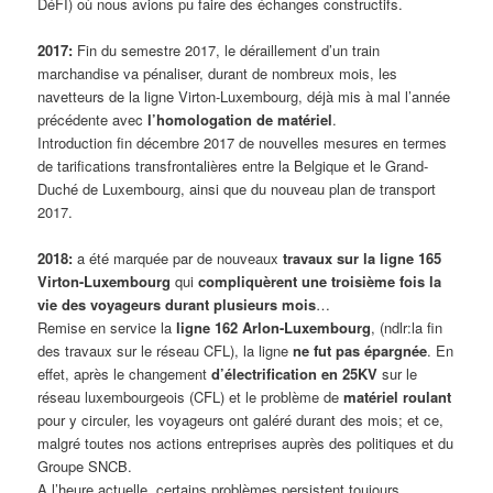
DéFI) où nous avions pu faire des échanges constructifs.
2017:
Fin du semestre 2017, le déraillement d’un train
marchandise va pénaliser, durant de nombreux mois, les
navetteurs de la ligne Virton-Luxembourg, déjà mis à mal l’année
précédente avec
l’homologation de matériel
.
Introduction fin décembre 2017 de nouvelles mesures en termes
de tarifications transfrontalières entre la Belgique et le Grand-
Duché de Luxembourg, ainsi que du nouveau plan de transport
2017.
2018:
a été marquée par de nouveaux
travaux sur la ligne 165
Virton-Luxembourg
qui
compliquèrent une troisième fois la
vie des voyageurs durant plusieurs mois
…
Remise en service la
ligne 162 Arlon-Luxembourg
, (ndlr:la fin
des travaux sur le réseau CFL), la ligne
ne fut pas épargnée
. En
effet, après le changement
d’électrification en 25KV
sur le
réseau luxembourgeois (CFL) et le problème de
matériel roulant
pour y circuler, les voyageurs ont galéré durant des mois; et ce,
malgré toutes nos actions entreprises auprès des politiques et du
Groupe SNCB.
A l’heure actuelle, certains problèmes persistent toujours.