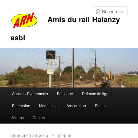
Rech
Amis du rail Halanzy
asbl
Menu
Accueil / Evènements
Bastogne
Défense de lignes
Aller
Aller
principal
Patrimoine
Modélisme
Association
Photos
au
au
Vidéos
Contact
contenu
contenu
principal
secondaire
ARCHIVES PAR MOT-CLÉ :
RIEDER