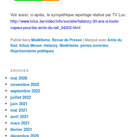
Voir aussi, ci-après, le sympathique reportage réalisé par TV Lux:
http://www.tvlux.be/video/info/societe/halanzy-30-ans-a-toute-
vapeur-pour-les-amis-du-rail_24203.html
Publié dans
Modélisme
,
Revue de Presse
|
Marqué avec
Amis du
Rail
,
Athus Meuse
,
Halanzy
,
Modélisme
,
portes ouvertes
,
Représentants politiques
ARCHIVES
mai 2026
novembre 2022
septembre 2022
juillet 2022
juin 2021
mai 2021
avril 2021
mars 2021
février 2021
décembre 2020