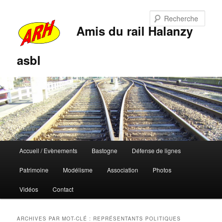
Rech
Amis du rail Halanzy
asbl
Menu
Accueil / Evènements
Bastogne
Défense de lignes
Aller
Aller
principal
Patrimoine
Modélisme
Association
Photos
au
au
Vidéos
Contact
contenu
contenu
principal
secondaire
ARCHIVES PAR MOT-CLÉ :
REPRÉSENTANTS POLITIQUES