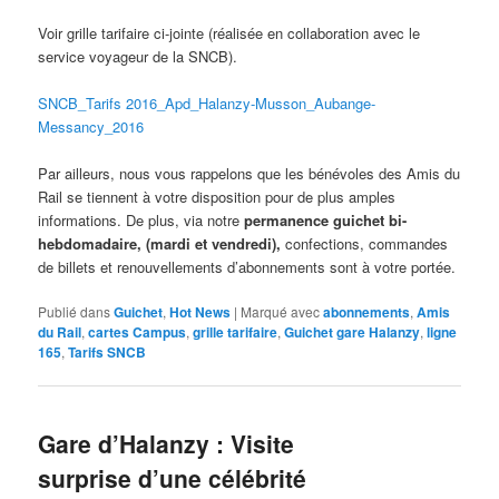
Voir grille tarifaire ci-jointe (réalisée en collaboration avec le
service voyageur de la SNCB).
SNCB_Tarifs 2016_Apd_Halanzy-Musson_Aubange-
Messancy_2016
Par ailleurs, nous vous rappelons que les bénévoles des Amis du
Rail se tiennent à votre disposition pour de plus amples
informations. De plus, via notre
permanence guichet bi-
hebdomadaire, (mardi et vendredi),
confections, commandes
de billets et renouvellements d’abonnements sont à votre portée.
Publié dans
Guichet
,
Hot News
|
Marqué avec
abonnements
,
Amis
du Rail
,
cartes Campus
,
grille tarifaire
,
Guichet gare Halanzy
,
ligne
165
,
Tarifs SNCB
Gare d’Halanzy : Visite
surprise d’une célébrité