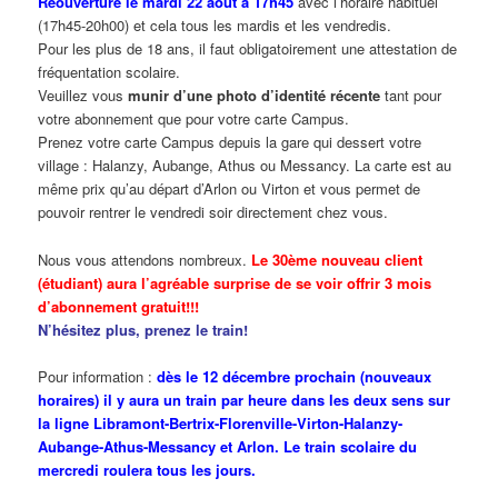
Réouverture le mardi 22 août à 17h45
avec l’horaire habituel
(17h45-20h00) et cela tous les mardis et les vendredis.
Pour les plus de 18 ans, il faut obligatoirement une attestation de
fréquentation scolaire.
Veuillez vous
munir d’une photo d’identité récente
tant pour
votre abonnement que pour votre carte Campus.
Prenez votre carte Campus depuis la gare qui dessert votre
village : Halanzy, Aubange, Athus ou Messancy. La carte est au
même prix qu’au départ d’Arlon ou Virton et vous permet de
pouvoir rentrer le vendredi soir directement chez vous.
Nous vous attendons nombreux.
Le 30ème nouveau client
(étudiant) aura l’agréable surprise de se voir offrir 3 mois
d’abonnement gratuit!!!
N’hésitez plus, prenez le train!
Pour information :
dès le 12 décembre prochain (nouveaux
horaires) il y aura un train par heure dans les deux sens sur
la ligne Libramont-Bertrix-Florenville-Virton-Halanzy-
Aubange-Athus-Messancy et Arlon. Le train scolaire du
mercredi roulera tous les jours.