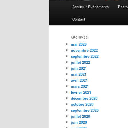
Menu
Accueil / Evènements
Basto
Aller
Aller
principal
Contact
au
au
contenu
contenu
ARCHIVES
mai 2026
principal
secondaire
novembre 2022
septembre 2022
juillet 2022
juin 2021
mai 2021
avril 2021
mars 2021
février 2021
décembre 2020
octobre 2020
septembre 2020
juillet 2020
juin 2020