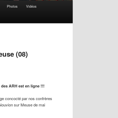
Photos
Vidéos
use (08)
des ARH est en ligne !!!
tage concocté par nos confrères
e Nouvion sur Meuse de mai