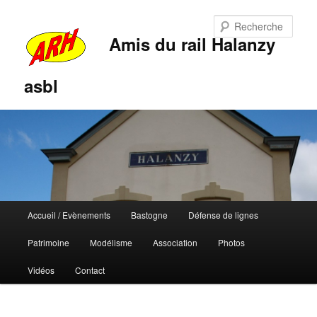
Rech
Amis du rail Halanzy
asbl
Menu
Accueil / Evènements
Bastogne
Défense de lignes
Aller
Aller
principal
Patrimoine
Modélisme
Association
Photos
au
au
Vidéos
Contact
contenu
contenu
principal
secondaire