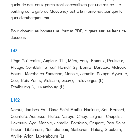
quais de ces deux gares sont accessibles par une rampe. Le
parking de la gare de Messancy est à la même hauteur que le
quai d’embarquement.
Pour obtenir les horaires au format PDF, cliquez sur les liens ci-
dessous
L43
Liège-Guillemins, Angleur, Tilff, Méry, Hony, Esneux, Poulseur,
Rivage, Comblain-la-Tour, Hamoir, Sy, Bomal, Barvaux, Melreux-
Hotton, Marche-en-Famenne, Marloie, Jemelle, Rivage, Aywaille,
Coo, Trois-Ponts, Vielsalm, Gouvy, Troisvierges (L),
Ettelbruck(L), Luxembourg (L)
L162
Namur, Jambes-Est, Dave-Saint-Martin, Naninne, Sart-Bernard,
Courrière, Assesse, Florèe, Natoye, Ciney, Leignon, Chapois,
Haversin, Aye, Marloie, Jemelle, Forrières, Grupont, Poix-Saint-
Hubert, Libramont, Neufchâteau, Marbehan, Habay, Stockem,
Viville, Arlon, Luxembourg (L)