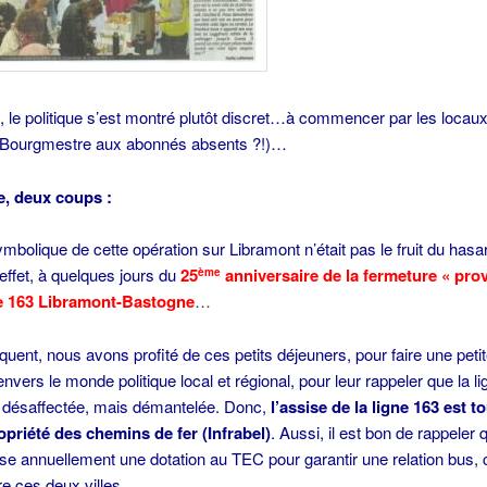
, le politique s’est montré plutôt discret…à commencer par les locaux
 Bourgmestre aux abonnés absents ?!)…
e, deux coups :
ymbolique de cette opération sur Libramont n’était pas le fruit du hasa
 effet, à quelques jours du
25
anniversaire de la fermeture « prov
ème
ne 163 Libramont-Bastogne
…
uent, nous avons profité de ces petits déjeuners, pour faire une petit
envers le monde politique local et régional, pour leur rappeler que la l
s désaffectée, mais démantelée. Donc,
l’assise de la ligne 163 est t
opriété des chemins de fer (Infrabel)
. Aussi, il est bon de rappeler 
e annuellement une dotation au TEC pour garantir une relation bus,
re ces deux villes.