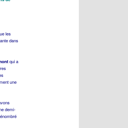
ue les
nante dans
mont
qui a
tres
es
ement une
 avons
Une demi-
 dénombré