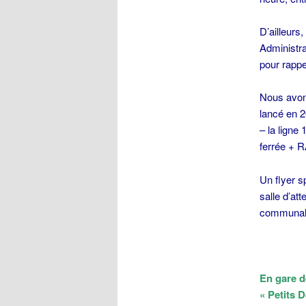
D’ailleurs
Administr
pour rapp
Nous avons
lancé en 2
– la ligne
ferrée + 
Un flyer s
salle d’at
communale
En gare d
« Petits 