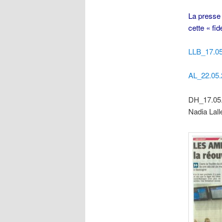
La presse 
cette « fi
LLB_17.05
AL_22.05.
DH_17.05.2
Nadia Lal