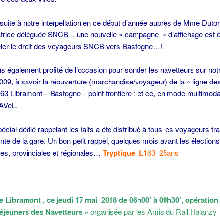
, suite à notre interpellation en ce début d’année auprès de Mme Dutor
atrice déléguée SNCB -, une nouvelle « campagne » d’affichage est 
eler le droit des voyageurs SNCB vers Bastogne…!
 également profité de l’occasion pour sonder les navetteurs sur notr
009, à savoir la réouverture (marchandise/voyageur) de la « ligne de
 163 Libramont – Bastogne – point frontière ; et ce, en mode multimodal
RAVeL.
pécial dédié rappelant les faits a été distribué à tous les voyageurs tr
tente de la gare. Un bon petit rappel, quelques mois avant les élections
s, provinciales et régionales…
Tryptique_L1
63_25ans
e Libramont , ce jeudi 17 mai 2018 de 06h00′ à 09h30′, opération
Déjeuners des Navetteurs »
organisée par les Amis du Rail Halanzy