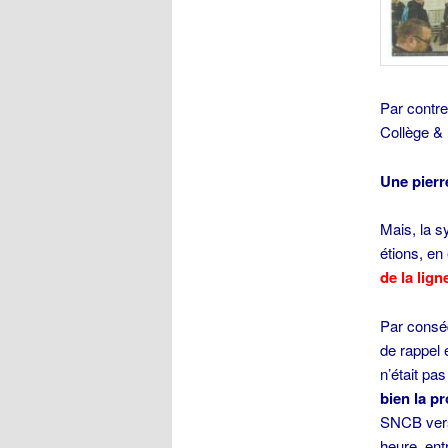
Par contre
Collège &
Une pierr
Mais, la s
étions, en
de la lig
Par conséq
de rappel 
n’était pa
bien la pr
SNCB vers
heure, ent