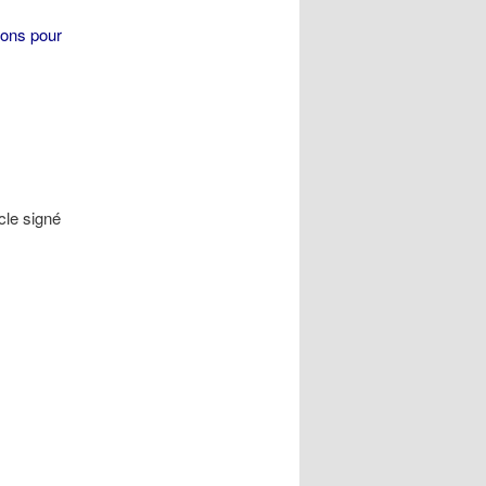
ions pour
cle signé