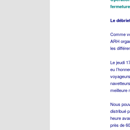
fermetur
Le débrie
Comme vous
ARH organ
les différ
Le jeudi 1
eu l’honne
voyageurs.
navetteurs
meilleure m
Nous pouvo
distribué 
heure avan
près de 6