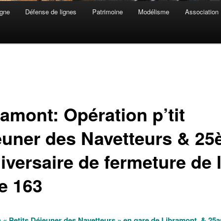
gne
Défense de lignes
Patrimoine
Modélisme
Association
ramont: Opération p’tit
euner des Navetteurs & 2
iversaire de fermeture de 
ne 163
 « Petits Déjeuner des Navetteurs » en gare de Libramont & 25a