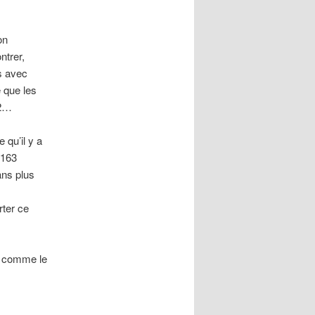
on
ntrer,
ns avec
 que les
62…
 qu’il y a
 163
ns plus
rter ce
e comme le