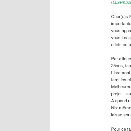
(
Luxembou
Cher(e)s N
importante
vous appor
vous les 
effets act
Par ailleu
25ans, fau
Libramont
tard, les 
Malheureus
projet – a
A quand un
Nb: même s
laisse so
Pour ce fa