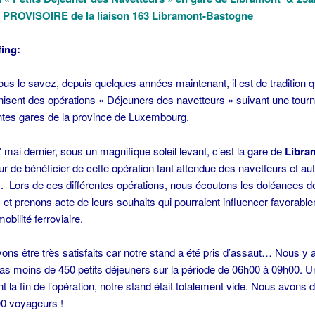
e PROVISOIRE de la liaison 163 Libramont-Bastogne
fing:
 le savez, depuis quelques années maintenant, il est de tradition q
isent des opérations « Déjeuners des navetteurs » suivant une tour
entes gares de la province de Luxembourg.
7 mai dernier, sous un magnifique soleil levant, c’est la gare de
Libra
ur de bénéficier de cette opération tant attendue des navetteurs et au
 Lors de ces différentes opérations, nous écoutons les doléances d
 et prenons acte de leurs souhaits qui pourraient influencer favorabl
obilité ferroviaire.
ns être très satisfaits car notre stand a été pris d’assaut… Nous y
pas moins de 450 petits déjeuners sur la période de 06h00 à 09h00. 
t la fin de l’opération, notre stand était totalement vide. Nous avons
00 voyageurs !