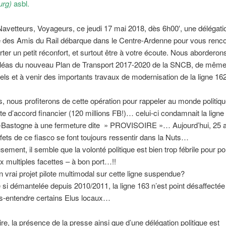
rg)
asbl.
avetteurs, Voyageurs, ce jeudi 17 mai 2018, dès 6h00′, une délégati
 des Amis du Rail débarque dans le Centre-Ardenne pour vous renco
ter un petit réconfort, et surtout être à votre écoute. Nous abordero
aléas du nouveau Plan de Transport 2017-2020 de la SNCB, de même
uels et à venir des importants travaux de modernisation de la ligne 1
rs, nous profiterons de cette opération pour rappeler au monde politique
te d’accord financier (120 millions FB!)… celui-ci condamnait la ligne
-Bastogne à une fermeture dite » PROVISOIRE »… Aujourd’hui, 25 a
effets de ce fiasco se font toujours ressentir dans la Nuts…
ement, il semble que la volonté politique est bien trop fébrile pour po
ux multiples facettes – à bon port…!!
 vrai projet pilote multimodal sur cette ligne suspendue?
i démantelée depuis 2010/2011, la ligne 163 n’est point désaffecté
us-entendre certains Elus locaux…
ire, la présence de la presse ainsi que d’une délégation politique est