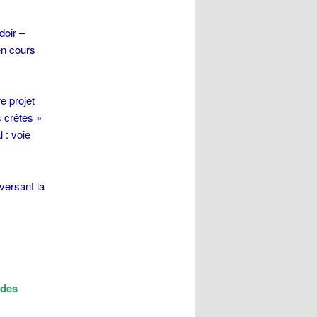
doir –
en cours
e projet
s crêtes »
 : voie
aversant la
 des