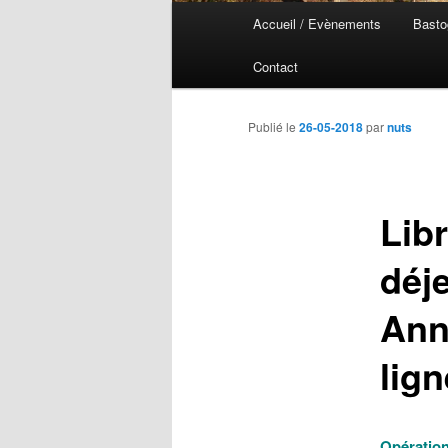
Menu
Accueil / Evènements
Basto
Aller
Aller
principal
Contact
au
au
contenu
contenu
Publié le
26-05-2018
par
nuts
principal
secondaire
Lib
déj
Ann
lig
Opération