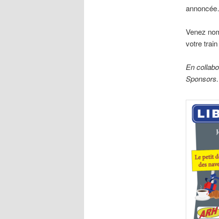
annoncé
Venez nom
votre trai
En collabo
Sponsors.