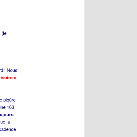
 (le
rd ! Nous
isoire »
e piqûre
igne 163
oujours
que la
 cadence