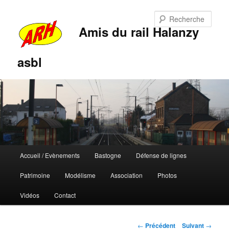
Rech
Amis du rail Halanzy
asbl
Menu
Accueil / Evènements
Bastogne
Défense de lignes
Aller
Aller
principal
Patrimoine
Modélisme
Association
Photos
au
au
Vidéos
Contact
contenu
contenu
principal
secondaire
Navigation
←
Précédent
Suivant
→