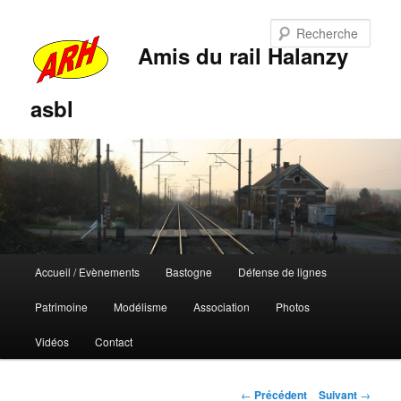
Rech
Amis du rail Halanzy
asbl
Menu
Accueil / Evènements
Bastogne
Défense de lignes
Aller
Aller
principal
Patrimoine
Modélisme
Association
Photos
au
au
Vidéos
Contact
contenu
contenu
principal
secondaire
Navigation
←
Précédent
Suivant
→