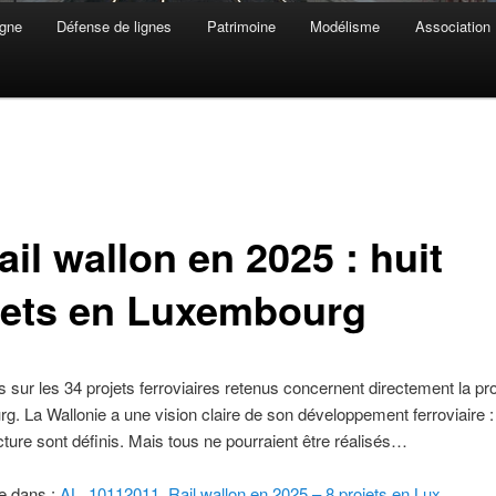
gne
Défense de lignes
Patrimoine
Modélisme
Association
ail wallon en 2025 : huit
jets en Luxembourg
ts sur les 34 projets ferroviaires retenus concernent directement la pr
. La Wallonie a une vision claire de son développement ferroviaire :
ucture sont définis. Mais tous ne pourraient être réalisés…
te dans :
AL_10112011_Rail wallon en 2025 – 8 projets en Lux