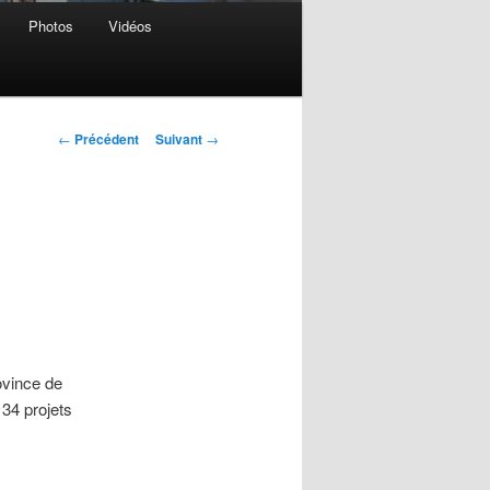
Photos
Vidéos
Navigation
←
Précédent
Suivant
→
des
articles
ovince de
 34 projets