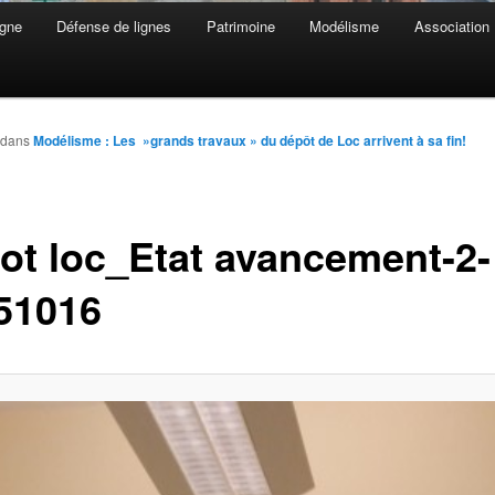
gne
Défense de lignes
Patrimoine
Modélisme
Association
dans
Modélisme : Les »grands travaux » du dépôt de Loc arrivent à sa fin!
ot loc_Etat avancement-2-
51016