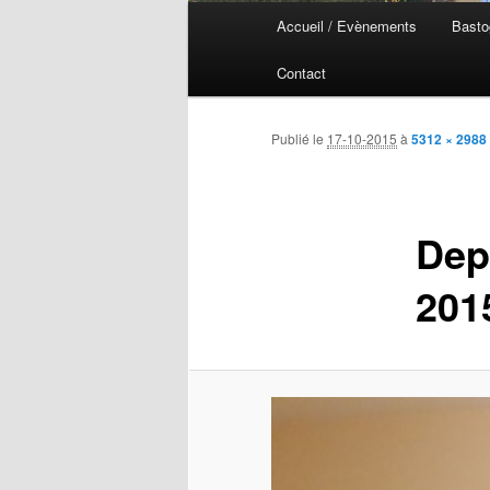
Menu
Accueil / Evènements
Basto
Aller
Aller
principal
Contact
au
au
contenu
contenu
Publié le
17-10-2015
à
5312 × 2988
principal
secondaire
Dep
201