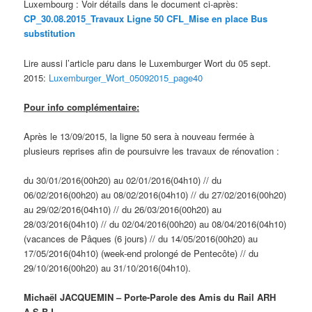
Luxembourg : Voir détails dans le document ci-après:
CP_30.08.2015_Travaux Ligne 50 CFL_Mise en place Bus
substitution
Lire aussi l’article paru dans le Luxemburger Wort du 05 sept.
2015:
Luxemburger_Wort_05092015_page40
Pour info complémentaire:
Après le 13/09/2015, la ligne 50 sera à nouveau fermée à
plusieurs reprises afin de poursuivre les travaux de rénovation :
du 30/01/2016(00h20) au 02/01/2016(04h10) // du
06/02/2016(00h20) au 08/02/2016(04h10) // du 27/02/2016(00h20)
au 29/02/2016(04h10) // du 26/03/2016(00h20) au
28/03/2016(04h10) // du 02/04/2016(00h20) au 08/04/2016(04h10)
(vacances de Pâques (6 jours) // du 14/05/2016(00h20) au
17/05/2016(04h10) (week-end prolongé de Pentecôte) // du
29/10/2016(00h20) au 31/10/2016(04h10).
Michaël JACQUEMIN –
Porte-Parole des Amis du Rail ARH
A.S.B.L.