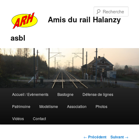
Rech
Amis du rail Halanzy
asbl
Menu
Accueil / Evènements
Bastogne
Défense de lignes
Aller
Aller
principal
Patrimoine
Modélisme
Association
Photos
au
au
Vidéos
Contact
contenu
contenu
principal
secondaire
Navigation
←
Précédent
Suivant
→