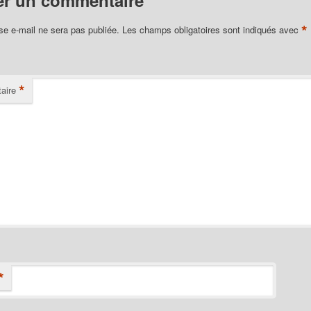
er un commentaire
*
se e-mail ne sera pas publiée.
Les champs obligatoires sont indiqués avec
*
aire
*