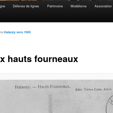
gne
Défense de lignes
Patrimoine
Modélisme
Association
ns
Halanzy vers 1900
x hauts fourneaux