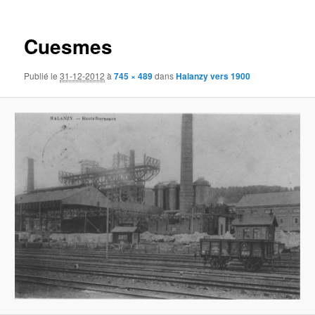
des
images
Cuesmes
Publié le
31-12-2012
à
745 × 489
dans
Halanzy vers 1900