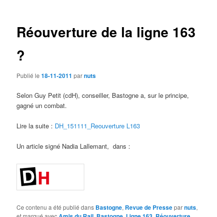
des
articles
Réouverture de la ligne 163
?
Publié le
18-11-2011
par
nuts
Selon Guy Petit (cdH), conseiller, Bastogne a, sur le principe,
gagné un combat.
Lire la suite :
DH_151111_Reouverture L163
Un article signé Nadia Lallemant, dans :
Ce contenu a été publié dans
Bastogne
,
Revue de Presse
par
nuts
,
et marqué avec
Amis du Rail
,
Bastogne
,
Ligne 163
,
Réouverture
.