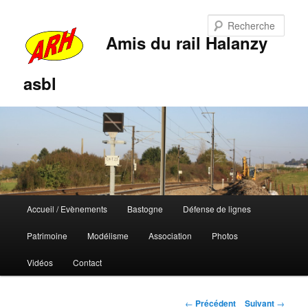
Rech
Amis du rail Halanzy
asbl
Menu
Accueil / Evènements
Bastogne
Défense de lignes
Aller
Aller
principal
Patrimoine
Modélisme
Association
Photos
au
au
Vidéos
Contact
contenu
contenu
principal
secondaire
Navigation
←
Précédent
Suivant
→