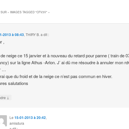
 SUR «
IMAGES TAGGED "CFV3V"
»
1-2013 à 08:43
,
THIRY B.
a dit :
r ,
de neige ce 15 janvier et à nouveau du retard pour panne ( train de 0
cy) sur la ligne Athus -Arlon. J’ ai dû me résoudre à annuler mon rd
r …
 vrai que du froid et de la neige ce n’est pas commun en hiver.
ures salutations
↓
ndre
Le
15-01-2013 à 20:42
,
amisdura
a dit :