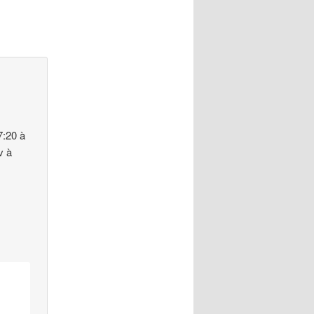
7:20 à
v à