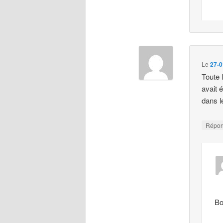
Le
27-0
Toute 
avait 
dans l
Répo
Bo