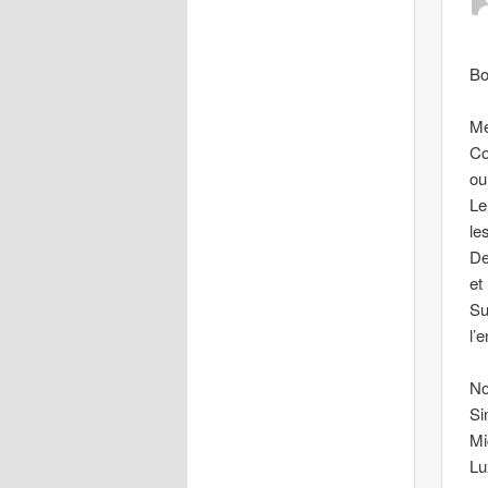
Bo
Me
Co
ou
Le
le
De
et
Su
l’
No
Si
Mi
Lu