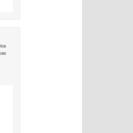
otos
 pas