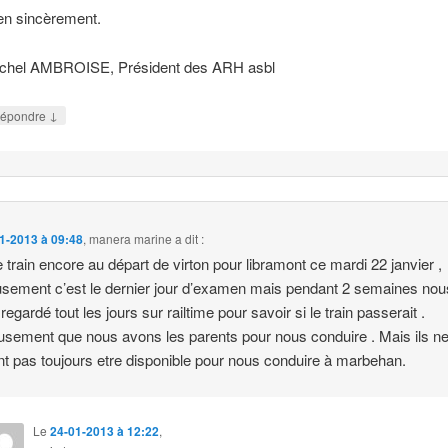
en sincèrement.
chel AMBROISE, Président des ARH asbl
↓
épondre
1-2013 à 09:48
,
manera marine
a dit :
 train encore au départ de virton pour libramont ce mardi 22 janvier ,
sement c’est le dernier jour d’examen mais pendant 2 semaines nou
egardé tout les jours sur railtime pour savoir si le train passerait .
sement que nous avons les parents pour nous conduire . Mais ils n
t pas toujours etre disponible pour nous conduire à marbehan.
Le
24-01-2013 à 12:22
,