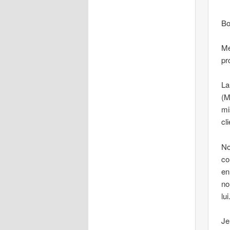
Bo
Me
pr
La
(M
mi
cl
No
co
en
no
lui
Je