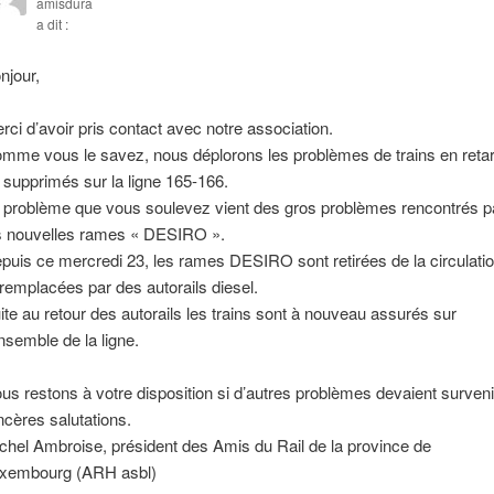
amisdura
a dit :
njour,
rci d’avoir pris contact avec notre association.
mme vous le savez, nous déplorons les problèmes de trains en reta
 supprimés sur la ligne 165-166.
 problème que vous soulevez vient des gros problèmes rencontrés p
s nouvelles rames « DESIRO ».
puis ce mercredi 23, les rames DESIRO sont retirées de la circulati
 remplacées par des autorails diesel.
ite au retour des autorails les trains sont à nouveau assurés sur
ensemble de la ligne.
us restons à votre disposition si d’autres problèmes devaient surveni
ncères salutations.
chel Ambroise, président des Amis du Rail de la province de
xembourg (ARH asbl)