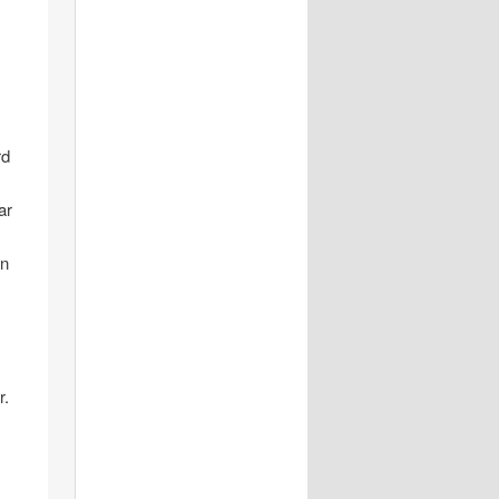
rd
ar
on
r.