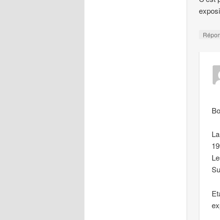
exposi
Répo
Bo
La
19
Le
Su
Et
ex