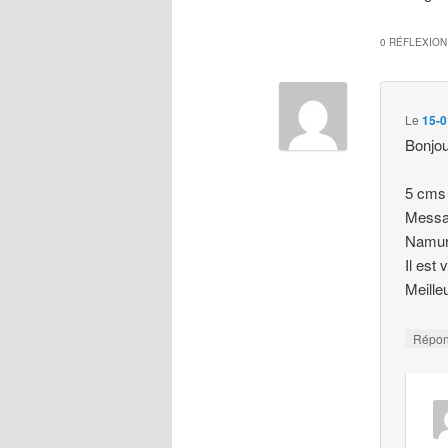
0 RÉFLEXION
Le
15-0
Bonjou
5 cms 
Messan
Namu
Il est
Meille
Répo