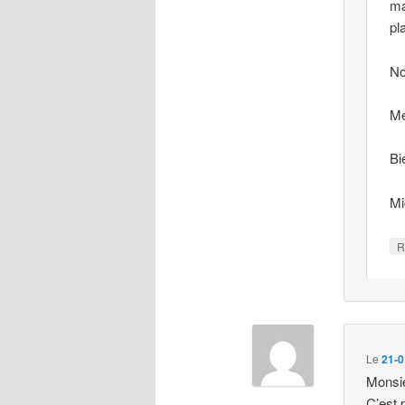
ma
pl
No
Me
Bi
Mi
R
Le
21-0
Monsie
C’est 