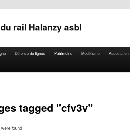
du rail Halanzy asbl
gne
Défense de lignes
Patrimoine
Modélisme
Association
ges tagged "cfv3v"
 were found