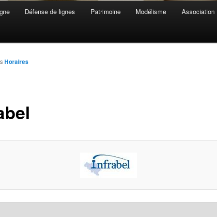
gne
Défense de lignes
Patrimoine
Modélisme
Association
ns
Horaires
abel