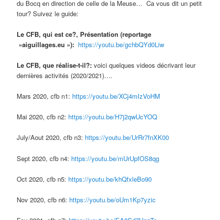
du Bocq en direction de celle de la Meuse… Ca vous dit un petit
tour? Suivez le guide:
Le CFB, qui est ce?, Présentation (reportage
»aiguillages.eu »):
https://youtu.be/gchbQYd0Liw
Le CFB, que réalise-t-il?:
voici quelques videos décrivant leur
dernières activités (2020/2021)….
Mars 2020, cfb n1:
https://youtu.be/XCj4mIzVoHM
Mai 2020, cfb n2:
https://youtu.be/H7j2qwUcYOQ
July/Aout 2020, cfb n3:
https://youtu.be/UrRr7fnXK00
Sept 2020, cfb n4:
https://youtu.be/mUrUpfOS8qg
Oct 2020, cfb n5:
https://youtu.be/khQfxleBo90
Nov 2020, cfb n6:
https://youtu.be/oUm1Kp7yzic