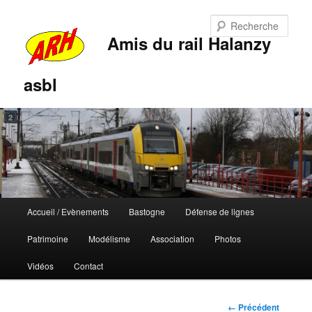
Rech
Amis du rail Halanzy
asbl
Menu
Accueil / Evènements
Bastogne
Défense de lignes
Aller
Aller
principal
Patrimoine
Modélisme
Association
Photos
au
au
Vidéos
Contact
contenu
contenu
principal
secondaire
Navigation
← Précédent