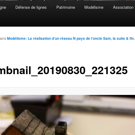
gne
Défense de lignes
Patrimoine
Modélisme
Association
ans
Modélisme: La réalisation d’un réseau N pays de l’oncle Sam, la suite & fi
mbnail_20190830_221325