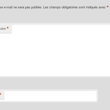
*
se e-mail ne sera pas publiée.
Les champs obligatoires sont indiqués avec
*
aire
*